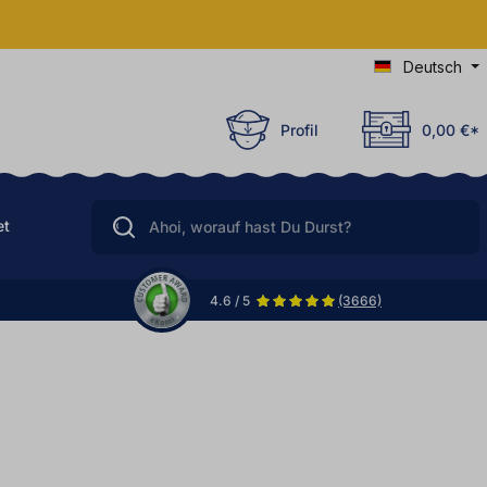
Deutsch
Profil
0,00 €*
et
4.6 / 5
(3666)