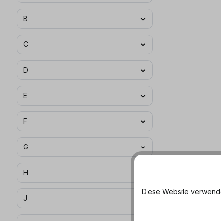
B
C
D
E
F
G
H
Diese Website verwendet
J