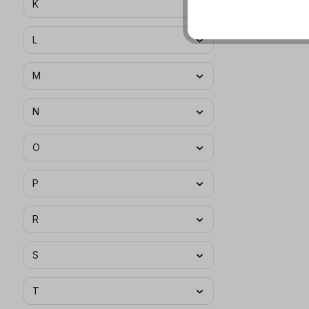
K
L
M
N
O
P
R
S
T