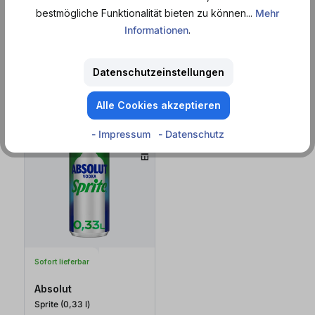
bestmögliche Funktionalität bieten zu können...
Mehr
Informationen
.
ab 2,79 €*
ab 2,79 €*
ab 8,45 € / 1 l
ab 8,45 € / 1 l
+ 0,25 € Pfand
+ 0,25 € Pfand
Datenschutzeinstellungen
Zum Produkt
Zum Produkt
Alle Cookies akzeptieren
EINWEG
- Impressum
- Datenschutz
Sofort lieferbar
Absolut
Sprite (0,33
l
)