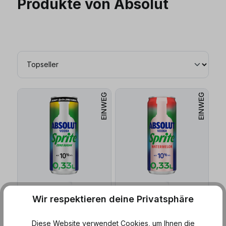
Produkte von Absolut
EINWEG
EINWEG
Versandfertig in
Sofort lieferbar
in 6 Tagen
Wir respektieren deine Privatsphäre
Absolut
Absolut
Sprite Zero (0,33
l
)
Sprite Watermelon (0,33
l
)
Diese Website verwendet Cookies, um Ihnen die