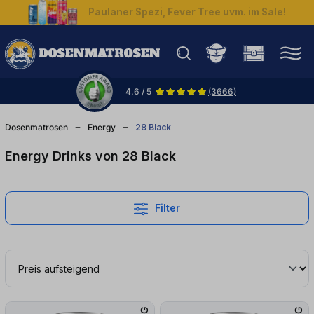
Paulaner Spezi, Fever Tree uvm. im Sale!
halt springen
4.6 / 5
(3666)
Dosenmatrosen
Energy
28 Black
Energy Drinks von 28 Black
Filter