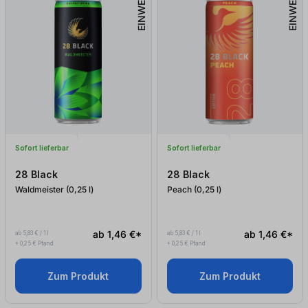
EINWEG
EINWEG
Sofort lieferbar
Sofort lieferbar
28 Black
28 Black
Waldmeister (0,25
l
)
Peach (0,25
l
)
ab 1,46 €*
ab 1,46 €*
ab 5,83 € / 1 l
ab 5,83 € / 1 l
+ 0,25 € Pfand
+ 0,25 € Pfand
Zum Produkt
Zum Produkt