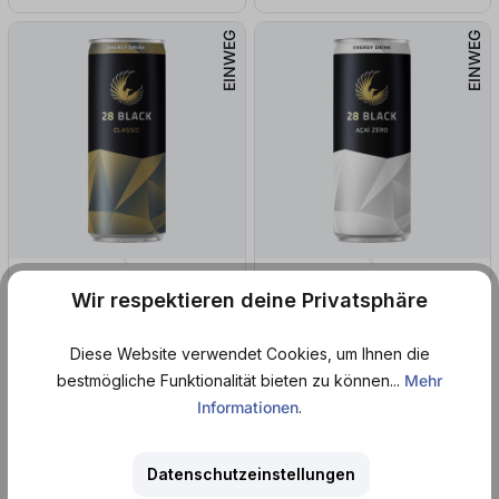
EINWEG
EINWEG
Sofort lieferbar
Sofort lieferbar
Wir respektieren deine Privatsphäre
28 Black
28 Black
Classic (0,25
l
)
Acai Zero (0,25
l
)
Diese Website verwendet Cookies, um Ihnen die
bestmögliche Funktionalität bieten zu können...
Mehr
Informationen
.
ab 1,46 €*
ab 1,46 €*
ab 5,83 € / 1 l
ab 5,83 € / 1 l
+ 0,25 € Pfand
+ 0,25 € Pfand
Datenschutzeinstellungen
Zum Produkt
Zum Produkt