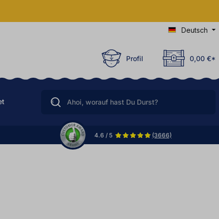
Deutsch
Profil
0,00 €*
et
4.6 / 5
(3666)