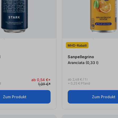
MHD-Rabatt
l
Sanpellegrino
Aranciata (0,33
l
)
ab 0,54 €*
ab 2,48 € / 1 l
d
+ 0,25 € Pfand
1,09 €*
Zum Produkt
Zum Produkt