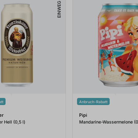
EINWEG
tt
Anbruch-Rabatt
er
Pipi
Hefeweißbier Hell (0,5
l
)
Mandarine