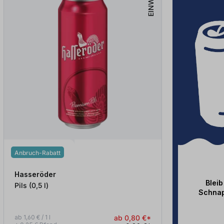
EINWEG
Anbruch-Rabatt
Hasseröder
Blei
Pils (0,5
l
)
Schnap
ab 1,60 € / 1 l
ab 0,80 €*