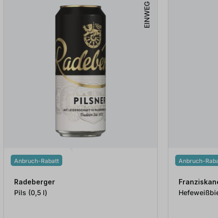
EINWEG
Anbruch-Rabatt
Anbruch-Raba
Radeberger
Franziskan
Pils (0,5
l
)