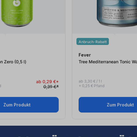
Anbruch-Rabatt
Fever
Sweet Lemon Zero (0,5
l
)
ab 0,29 €*
ab 3,30 € / 1 l
d
+ 0,25 € Pfand
0,39 €*
Zum Produkt
Zum Produkt