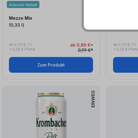
Anbruch-Rabatt
Anbruch-Raba
Mezzo Mix
Fanta
(0,33
l
)
Orange (
ab 2,70 € / 1 l
ab 0,89 €*
ab 2,70 € / 1 l
+ 0,25 € Pfand
+ 0,25 € Pfan
0,99 €*
Zum Produkt
EINWEG