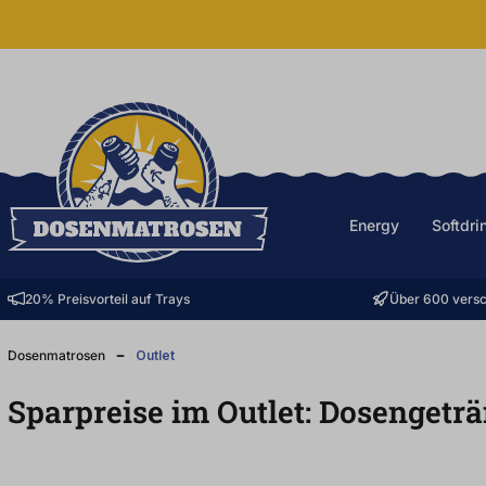
halt springen
Energy
Softdri
20% Preisvorteil auf Trays
Über 600 versc
Dosenmatrosen
Outlet
Sparpreise im Outlet: Dosengetr