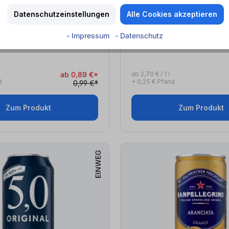
tt
Anbruch-Rabatt
Datenschutzeinstellungen
Alle Cookies akzeptieren
Fanta
- Impressum
- Datenschutz
0,33
l
)
Mango & Dragonfruit (0,33
l
)
ab 0,89 €*
ab 2,70 € / 1 l
d
+ 0,25 € Pfand
0,99 €*
Zum Produkt
Zum Produkt
EINWEG