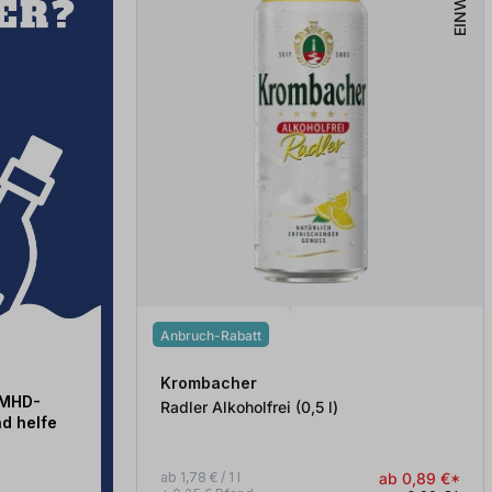
EINWEG
Anbruch-Rabatt
Krombacher
 MHD-
Radler Alkoholfrei (0,5
l
)
d helfe
ab 1,78 € / 1 l
ab 0,89 €*