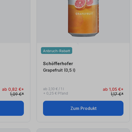
Anbruch-Rabatt
Schöfferhofer
Grapefruit (0,5
l
)
ab 0,82 €*
ab 2,10 € / 1 l
ab 1,05 €*
+ 0,25 € Pfand
1,09 €*
1,17 €*
Zum Produkt