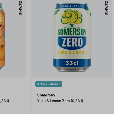
EINWEG
EINWEG
Anbruch-Rabatt
Somersby
-Wassermelone (0,33
l
)
Yuzu & Lemon Zero (0,33
l
)