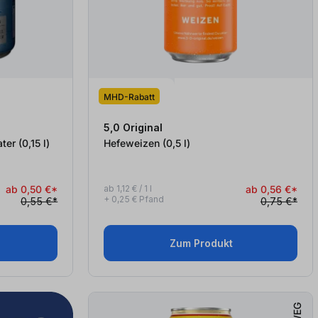
MHD-Rabatt
5,0 Original
Tree Mediterranean Tonic Water (0,15
l
)
Hefeweizen (0,5
l
)
ab 0,50 €*
ab 1,12 € / 1 l
ab 0,56 €*
+ 0,25 € Pfand
0,55 €*
0,75 €*
Zum Produkt