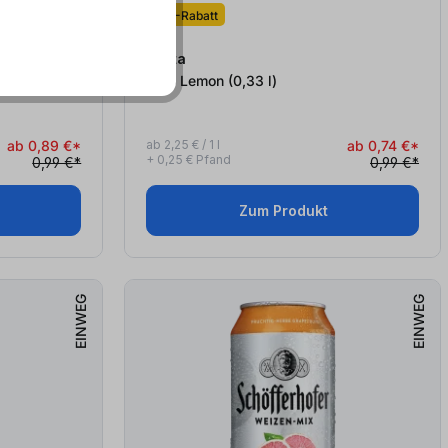
MHD-Rabatt
Fanta
Zero Lemon (0,33
l
)
ab 0,89 €*
ab 2,25 € / 1 l
ab 0,74 €*
+ 0,25 € Pfand
0,99 €*
0,99 €*
Zum Produkt
EINWEG
EINWEG