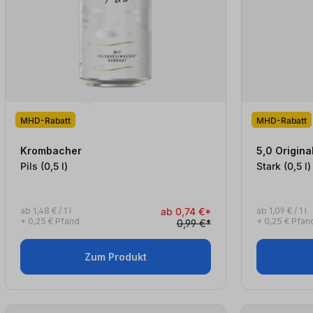
MHD-Rabatt
MHD-Rabatt
Krombacher
5,0 Origina
Pils (0,5
l
)
Stark (0,5
l
)
ab 1,48 € / 1 l
ab 0,74 €*
ab 1,09 € / 1 l
+ 0,25 € Pfand
+ 0,25 € Pfan
0,99 €*
Zum Produkt