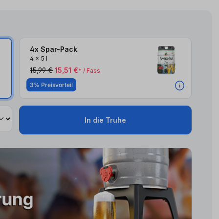
4x Spar-Pack
4
x
5 l
15,99 €
15,51 €
* / Fass
3% Preisvorteil
In die Truhe