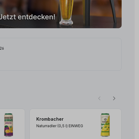
026
Krombacher
Kr
Naturradler (0,5
l
)
EINWEG
Fas
(0,