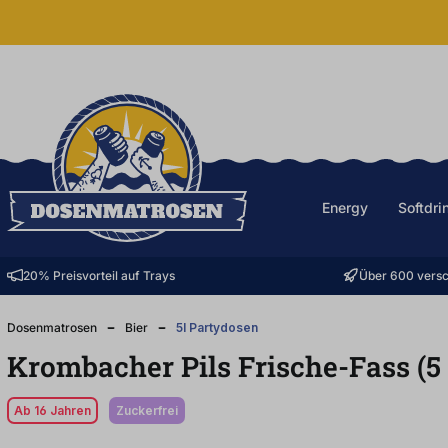
halt springen
Energy
Softdri
20% Preisvorteil auf Trays
Über 600 versc
Dosenmatrosen
Bier
5l Partydosen
Krombacher Pils Frische-Fass (5
Ab 16 Jahren
zuckerfrei