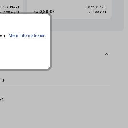
0,25 € Pfand
+ 0,25 € Pfand
ab
0,99 €*
ab
ab 1,98 € / 1 l
ab 1,98 € / 1 l
en...
Mehr Informationen
.
fig
.11.2026