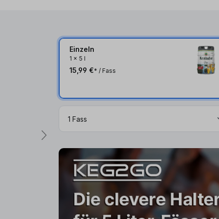
Einzeln
1
x
5 l
15,99 €
* / Fass