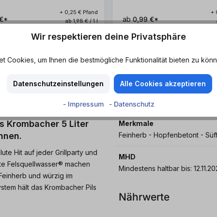
+ 0,25 € Pfand
+ 
€*
ab
0,99 €*
ab 1,98 € / 1 l
Wir respektieren deine Privatsphäre
 Cookies, um Ihnen die bestmögliche Funktionalität bieten zu könn
Datenschutzeinstellungen
Alle Cookies akzeptieren
- Impressum
- Datenschutz
as Krombacher 5 Liter
Merkmale
nnen.
Feinherb - Hopfenbetont - Süf
te Hit auf jeder Grillparty und
MHD
mte Felsquellwasser® machen
Mindestens haltbar bis: 12
 Feinherb und würzig im
stem hält das Krombacher Pils
Nährwerte