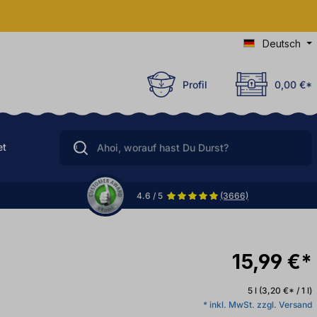
Deutsch
Profil
0,00 €*
et
4.6 / 5
(3666)
15,99 €*
5 l
(3,20 €* / 1 l)
* inkl. MwSt. zzgl. Versand