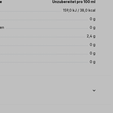
te
Unzubereitet pro 100 ml
159,0 kJ / 38,0 kcal
0 g
ren
0 g
2,4 g
0 g
0 g
0 g