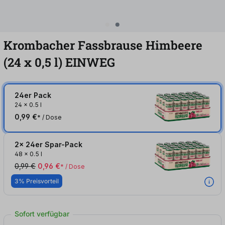
Krombacher Fassbrause Himbeere
(24
x
0,5
l
)
EINWEG
24er Pack
24
x
0.5 l
0,99 €
* / Dose
2x 24er Spar-Pack
48
x
0.5 l
0,99 €
0,96 €
* / Dose
3% Preisvorteil
Sofort verfügbar