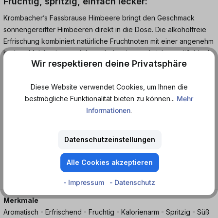
Fruchtig, spritzig, einfach lecker:
Krombacher’s Fassbrause Himbeere bringt den Geschmack
sonnengereifter Himbeeren direkt in die Dose. Die alkoholfreie
Erfrischung kombiniert natürliche Fruchtnoten mit einer angenehm
herben Malzbasis – perfekt ausbalanciert und nicht zu süß. Ideal
Wir respektieren deine Privatsphäre
für den Sommer, den Feierabend oder einfach zwischendurch.
Diese Website verwendet Cookies, um Ihnen die
Ob gekühlt zu Hause oder unterwegs – diese Fassbrause trifft
bestmögliche Funktionalität bieten zu können...
Mehr
garantiert den Geschmack aller, die fruchtige Limonaden mit dem
Informationen
.
gewissen Etwas lieben. Jetzt entdecken und genießen!
Alkoholfreies Erfrischungsgetränk mit Himbeer-Geschmack.
Datenschutzeinstellungen
Alle Cookies akzeptieren
Geschmack
Himbeere
- Impressum
- Datenschutz
Merkmale
Aromatisch - Erfrischend - Fruchtig - Kalorienarm - Spritzig - Süß