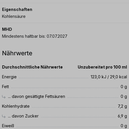
Eigenschaften
Kohlensäure
MHD
Mindestens haltbar bis: 07.07.2027
Nährwerte
Durchschnittliche Nährwerte
Unzubereitet pro 100 ml
Energie
123,0 kJ / 29,0 kcal
Fett
0 g
... davon gesättigte Fettsäuren
0 g
Kohlenhydrate
7,2 g
... davon Zucker
6,9 g
Eiweiß
0 g