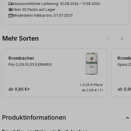
Voraussichtliche Lieferung: 10.08.2026 – 11.08.2026
Über 30 Packs auf Lager
Mindestens haltbar bis: 07.07.2027
Mehr Sorten
Krombacher
Kromb
Pils 0,33l (0,33
l
)
EINWEG
Spezi (
+ 0,25 € Pfand
ab
0,85 €*
ab
0,9
ab 2,58 € / 1 l
Produktinformationen