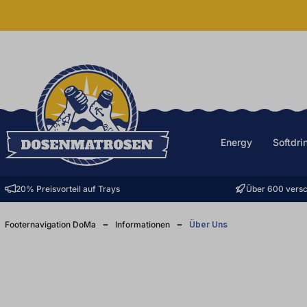
halt springen
Energy
Softdri
20% Preisvorteil auf Trays
Über 600 versc
Footernavigation DoMa
Informationen
Über Uns