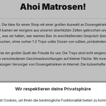
Ahoi Matrosen!
. Die Idee für einen Shop mit einer großen Auswahl an Dosengeträn
ht kamen wir morgens aus unseren überhitzten Zelten gekrochen und
les, was wir hatten, war warmes Bier. Im anschließenden Gespräch (
esuchen, ohne vorher 1-2 Trays voller Dosen von süßem, prickelnde
nie ein großer Quell der Freude für uns: Die Trays sind nicht ein
 verschiedenen Geschmacksrichtungen auf kleiner Fläche. Wir inve
ssigen Versorger von Dosengetränken im Internet. Die lückenhafte
Wir respektieren deine Privatsphäre
eichnet uns Dosenmatrose
 Cookies, um Ihnen die bestmögliche Funktionalität bieten zu könn