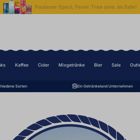
Paulaner Spezi, Fever Tree uvm. im Sale!
nks
Kaffee
Cider
Mixgetränke
Bier
Sale
Outl
hiedene Sorten
Ein Getränkeland Unternehmen