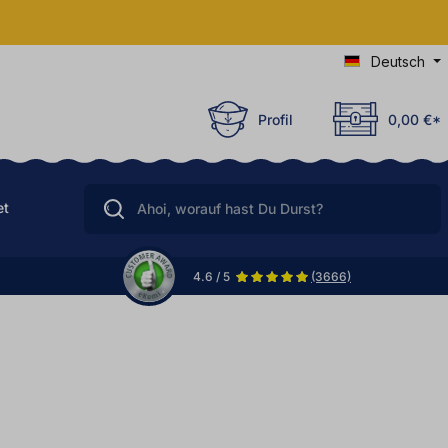
Deutsch
Profil
0,00 €*
et
4.6 / 5
(3666)