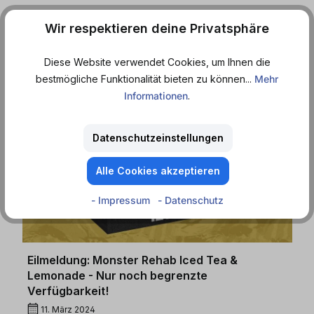
Der Sommer steht vor der Tür und mit ihm die neue Red
Wir respektieren deine Privatsphäre
Bull Summer Edition 2024 Curuba-Holunderblüte
Diese Website verwendet Cookies, um Ihnen die
Mehr...
bestmögliche Funktionalität bieten zu können...
Mehr
Informationen
.
Datenschutzeinstellungen
Alle Cookies akzeptieren
- Impressum
- Datenschutz
Eilmeldung: Monster Rehab Iced Tea &
Lemonade - Nur noch begrenzte
Verfügbarkeit!
11. März 2024