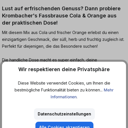
Lust auf erfrischenden Genuss? Dann probiere
Krombacher's Fassbrause Cola & Orange aus
der praktischen Dose!
Mit diesem Mix aus Cola und frischer Orange erlebst du einen
einzigartigen Geschmack, der süß, herb und fruchtig zugleich ist.
Perfekt für diejenigen, die das Besondere suchen!
Die handliche Dose macht es super einfach, deine
Lieblingsbrause überallhin mitzunehmen. Egal ob unterwegs, beim
Wir respektieren deine Privatsphäre
Sport oder mit Freunden - sie ist immer dabei, wenn du Lust auf
eine Erfrischung hast.
Diese Website verwendet Cookies, um Ihnen die
bestmögliche Funktionalität bieten zu können...
Mehr
Und das Beste? Du kannst Krombacher's Fassbrause Cola &
Informationen
.
Orange ganz bequem bei uns auf dosenmatrosen.de online
bestellen und dir diesen erfrischenden Genuss nach Hause
Datenschutzeinstellungen
liefern lassen.
Alle Cookies akzeptieren