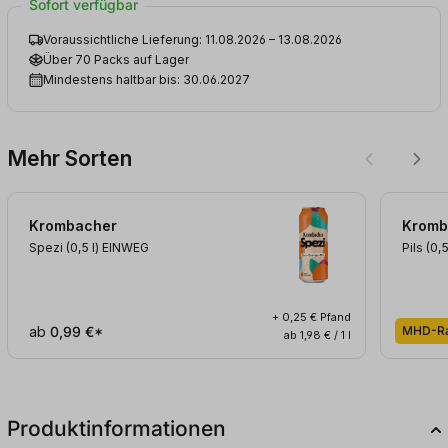
Sofort verfügbar
Voraussichtliche Lieferung: 11.08.2026 – 13.08.2026
Über 70 Packs auf Lager
Mindestens haltbar bis: 30.06.2027
Mehr Sorten
Krombacher
Kromb
Spezi (0,5
l
)
EINWEG
Pils (0,
+ 0,25 € Pfand
ab
0,99 €*
MHD-Ra
ab 1,98 € / 1 l
Produktinformationen