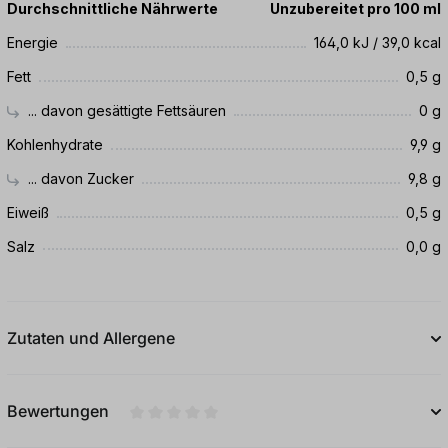
Durchschnittliche Nährwerte
Unzubereitet pro 100 ml
Energie
164,0 kJ / 39,0 kcal
Fett
0,5 g
... davon gesättigte Fettsäuren
0 g
Kohlenhydrate
9,9 g
... davon Zucker
9,8 g
Eiweiß
0,5 g
Salz
0,0 g
Zutaten und Allergene
Bewertungen
Durchschnittliche Bewertung von 0 von 5