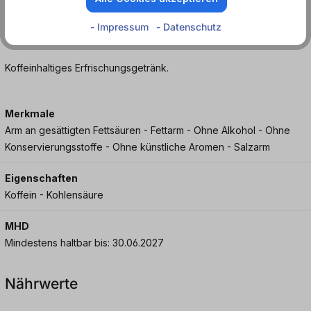
Gönn dir jetzt diese einzigartige Mischung und lass deine
Geschmacksknospen tanzen. Krombacher's Fassbrause Cola &
- Impressum
- Datenschutz
Orange - Dein neues Lieblingsgetränk in der handlichen Dose!
Koffeinhaltiges Erfrischungsgetränk.
Merkmale
Arm an gesättigten Fettsäuren - Fettarm - Ohne Alkohol - Ohne
Konservierungsstoffe - Ohne künstliche Aromen - Salzarm
Eigenschaften
Koffein - Kohlensäure
MHD
Mindestens haltbar bis: 30.06.2027
Nährwerte