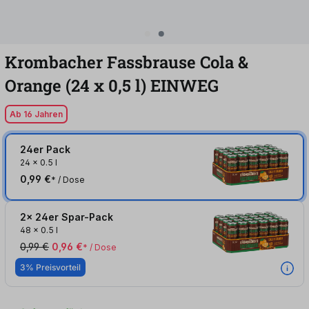
Krombacher Fassbrause Cola &
Orange (24
x
0,5
l
)
EINWEG
Ab 16 Jahren
24er Pack
24
x
0.5 l
0,99 €
* / Dose
2x 24er Spar-Pack
48
x
0.5 l
0,99 €
0,96 €
* / Dose
3% Preisvorteil