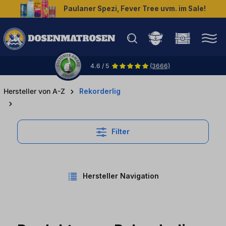
Paulaner Spezi, Fever Tree uvm. im Sale!
halt springen
4.6 / 5
(3666)
Hersteller von A-Z
Rekorderlig
Filter
Hersteller Navigation