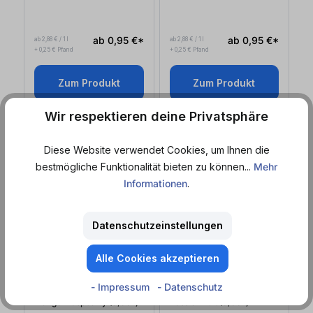
ab 0,95 €*
ab 0,95 €*
ab 2,88 € / 1 l
ab 2,88 € / 1 l
+ 0,25 € Pfand
+ 0,25 € Pfand
Zum Produkt
Zum Produkt
Wir respektieren deine Privatsphäre
EINWEG
EINWEG
Diese Website verwendet Cookies, um Ihnen die
bestmögliche Funktionalität bieten zu können...
Mehr
Informationen
.
Datenschutzeinstellungen
Alle Cookies akzeptieren
Import
Import
Sofort lieferbar
Sofort lieferbar
Rekorderlig
Rekorderlig
- Impressum
- Datenschutz
Mango-Raspberry (0,33
l
)
Passionfruit (0,33
l
)