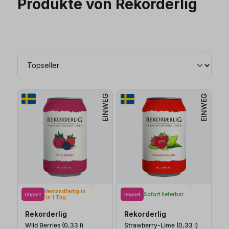
Produkte von Rekorderlig
EINWEG
EINWEG
Versandfertig in
Import
Import
Sofort lieferbar
in 1 Tag
Rekorderlig
Rekorderlig
Wild Berries (0,33
l
)
Strawberry-Lime (0,33
l
)