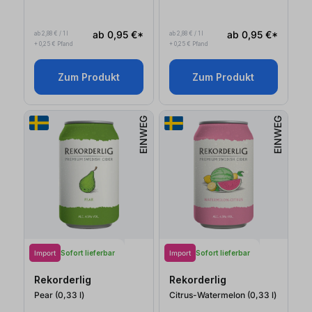
ab 0,95 €*
ab 0,95 €*
ab 2,88 € / 1 l
ab 2,88 € / 1 l
+ 0,25 € Pfand
+ 0,25 € Pfand
Zum Produkt
Zum Produkt
EINWEG
EINWEG
Import
Import
Sofort lieferbar
Sofort lieferbar
Rekorderlig
Rekorderlig
Pear (0,33
l
)
Citrus-Watermelon (0,33
l
)