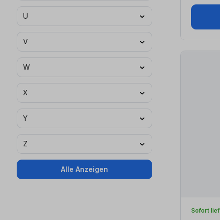
U
V
W
X
Y
Z
Alle Anzeigen
Sofort lie