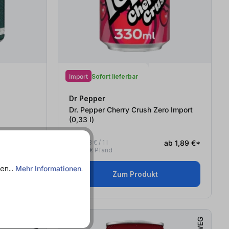
Import
Sofort lieferbar
Dr Pepper
Dr. Pepper Cherry Crush Zero Import
(0,33
l
)
ab 1,05 €*
ab 5,73 € / 1 l
ab 1,89 €*
+ 0,25 € Pfand
en...
Mehr Informationen
.
Zum Produkt