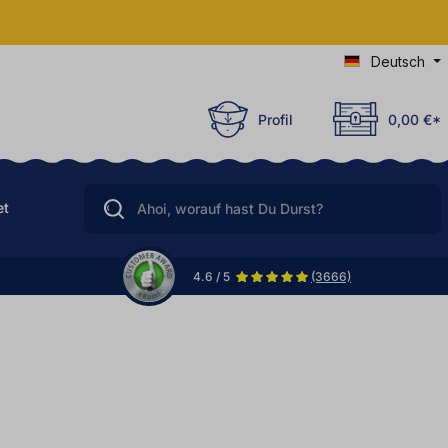
Deutsch
Profil
0,00 €*
et
4.6 / 5
(3666)