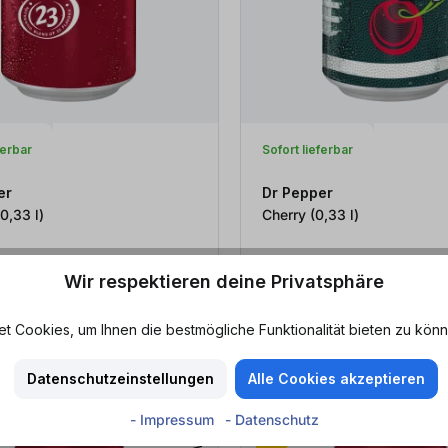
ferbar
Sofort lieferbar
er
Dr Pepper
lassic (0,33
l
)
Cherry (0,33
l
)
Wir respektieren deine Privatsphäre
1 l
ab 1,05 €*
ab 3,18 € / 1 l
Pfand
+ 0,25 € Pfand
 Cookies, um Ihnen die bestmögliche Funktionalität bieten zu könn
Zum Produkt
Zum Produkt
Datenschutzeinstellungen
Alle Cookies akzeptieren
- Impressum
- Datenschutz