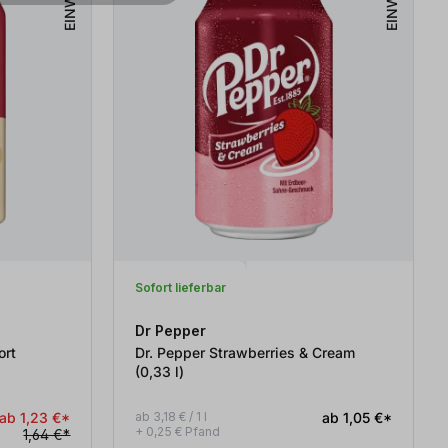
EINWEG
EINWEG
Sofort lieferbar
Dr Pepper
ort
Dr. Pepper Strawberries & Cream
(0,33
l
)
ab 1,23 €*
ab 3,18 € / 1 l
ab 1,05 €*
+ 0,25 € Pfand
1,64 €*