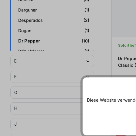
Darguner
(1)
Desperados
(2)
Dogan
(1)
Dr Pepper
(10)
Sofort lie
Drink Mamas
(1)
Dr Pepp
E
C
F
ab 3,18 € / 
+ 0,25 € 
G
Diese Website verwendet
H
J