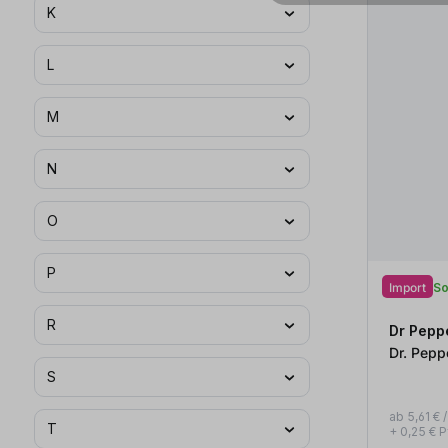
K
L
M
N
O
P
Import
So
R
Dr Pepp
S
ab 5,61 € / 
T
+ 0,25 € 