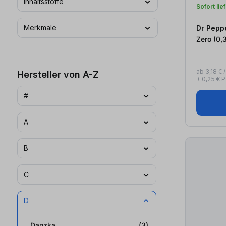
Inhaltsstoffe
Sofort lie
Merkmale
Dr Pepp
Zero (
ab 3,18 € / 
Hersteller von A-Z
+ 0,25 € 
#
A
B
C
D
Danzka
(3)