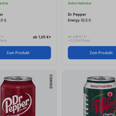
ferbar
Sofort lieferbar
er
Dr Pepper
0,33
l
)
Energy (0,5
l
)
1 l
ab 1,05 €*
ab 3,18 € / 1 l
Pfand
+ 0,25 € Pfand
Zum Produkt
Zum Produkt
EINWEG