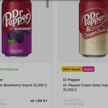
EINWEG
fort lieferbar
MHD-Rabatt
Import
er
Dr Pepper
Dr. Pepper Blackberry Import (0,355
l
)
Dr. Pepper Cream Soda Imp
(0,355
l
)
1 l
ab 1,99 €*
ab 3,47 € / 1 l
Pfand
+ 0,25 € Pfand