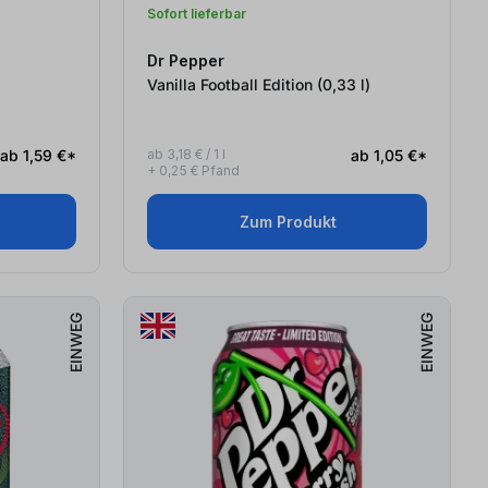
Sofort lieferbar
Dr Pepper
Vanilla Football Edition (0,33
l
)
ab 1,59 €*
ab 3,18 € / 1 l
ab 1,05 €*
+ 0,25 € Pfand
Zum Produkt
EINWEG
EINWEG