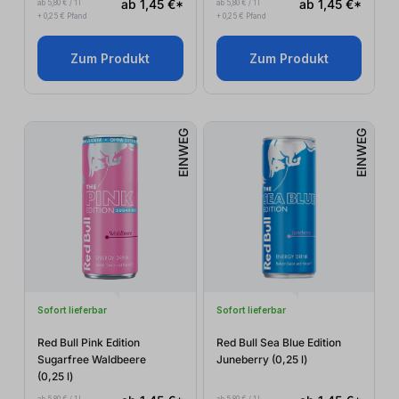
ab 1,45 €*
ab 1,45 €*
ab 5,80 € / 1 l
ab 5,80 € / 1 l
+ 0,25 € Pfand
+ 0,25 € Pfand
Zum Produkt
Zum Produkt
EINWEG
EINWEG
Sofort lieferbar
Sofort lieferbar
Red Bull Pink Edition
Red Bull Sea Blue Edition
Sugarfree Waldbeere
Juneberry (0,25
l
)
(0,25
l
)