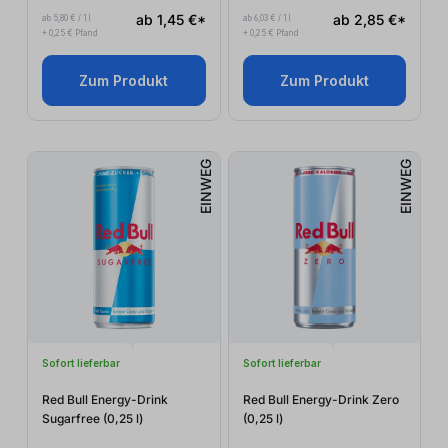
ab 1,45 €*
ab 2,85 €*
ab 5,80 € / 1 l
ab 6,03 € / 1 l
+ 0,25 € Pfand
+ 0,25 € Pfand
Zum Produkt
Zum Produkt
EINWEG
EINWEG
Sofort lieferbar
Sofort lieferbar
Red Bull Energy-Drink
Red Bull Energy-Drink Zero
Sugarfree (0,25
l
)
(0,25
l
)