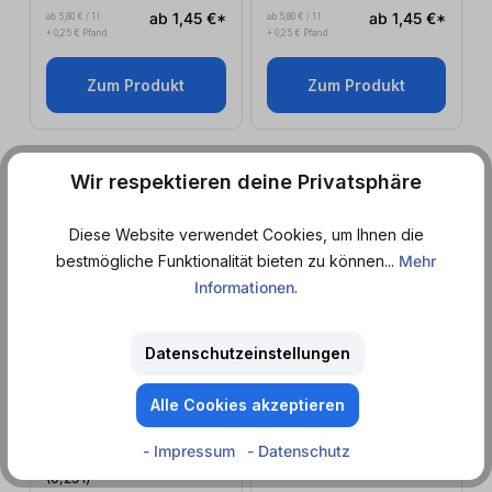
ab 1,45 €*
ab 1,45 €*
ab 5,80 € / 1 l
ab 5,80 € / 1 l
+ 0,25 € Pfand
+ 0,25 € Pfand
Zum Produkt
Zum Produkt
Wir respektieren deine Privatsphäre
EINWEG
EINWEG
Diese Website verwendet Cookies, um Ihnen die
bestmögliche Funktionalität bieten zu können...
Mehr
Informationen
.
Datenschutzeinstellungen
Neu
Sofort lieferbar
Sofort lieferbar
Alle Cookies akzeptieren
Red Bull Glacier Edition
Red Bull Green Edition
- Impressum
- Datenschutz
Gletschereis-Himbeere
Kaktusfrucht (0,25
l
)
(0,25
l
)