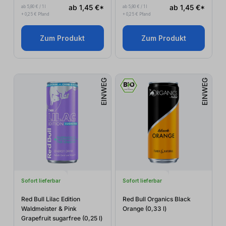
ab 1,45 €*
ab 1,45 €*
ab 5,80 € / 1 l
ab 5,80 € / 1 l
+ 0,25 € Pfand
+ 0,25 € Pfand
Zum Produkt
Zum Produkt
EINWEG
EINWEG
Sofort lieferbar
Sofort lieferbar
Red Bull Lilac Edition
Red Bull Organics Black
Waldmeister & Pink
Orange (0,33
l
)
Grapefruit sugarfree (0,25
l
)