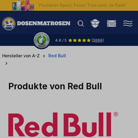
Paulaner Spezi, Fever Tree uvm. im Sale!
halt springen
4.6 / 5
(3666)
Hersteller von A-Z
Red Bull
Produkte von Red Bull