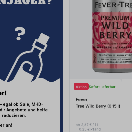
Aktion
Sofort lieferbar
r!
Fever
– egal ob Sale, MHD-
Tree Wild Berry (0,15
l
)
dir Angebote und helfe
 reduzieren.
ab 3,67 € / 1 l
er an!
+ 0,25 € Pfand