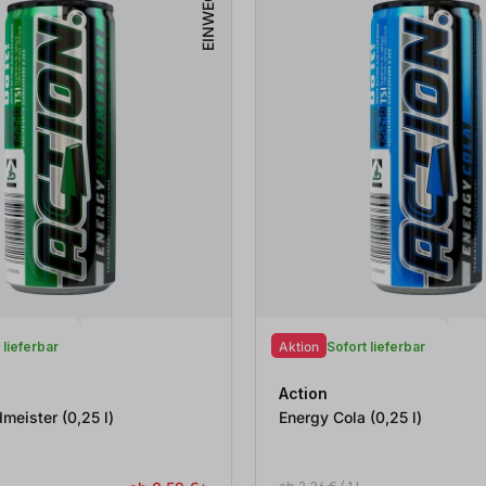
EINWEG
 lieferbar
Aktion
Sofort lieferbar
Action
Energy Waldmeister (0,25
l
)
Energy Cola (0,25
l
)