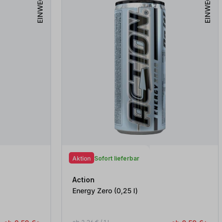
EINWEG
EINWEG
Aktion
Sofort lieferbar
Action
Energy Zero (0,25
l
)