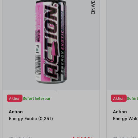
EINWEG
Aktion
Sofort lieferbar
Aktion
Sofort
Action
Action
Energy Exotic (0,25
l
)