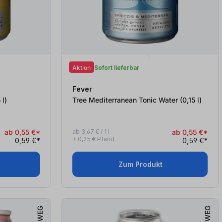
Aktion
Sofort lieferbar
Fever
0,15
l
)
Tree Mediterranean Tonic Water (0,15
l
)
ab 0,55 €*
ab 3,67 € / 1 l
ab 0,55 €*
+ 0,25 € Pfand
0,59 €*
0,59 €*
Zum Produkt
EINWEG
EINWEG