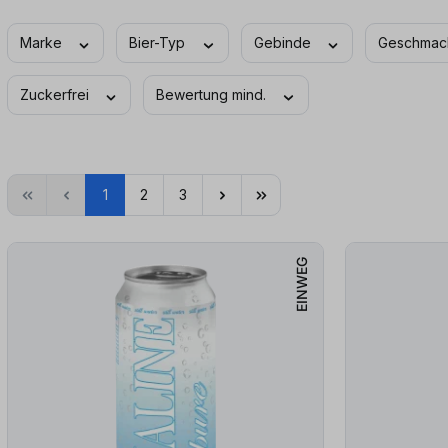
Marke
Bier-Typ
Gebinde
Geschma
Zuckerfrei
Bewertung mind.
1
2
3
EINWEG