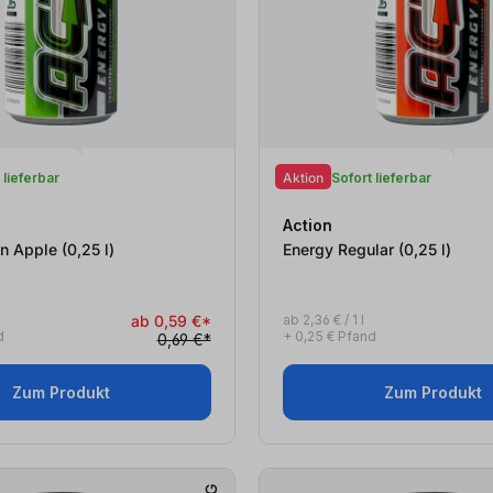
 lieferbar
Aktion
Sofort lieferbar
Action
Energy Green Apple (0,25
l
)
Energy Regular (0,25
l
)
ab 0,59 €*
ab 2,36 € / 1 l
d
+ 0,25 € Pfand
0,69 €*
Zum Produkt
Zum Produkt