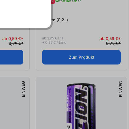
Aktion
Sofort lieferbar
City
Rosato (0,2
l
)
ab 0,59 €*
ab 2,95 € / 1 l
ab 0,59 €*
+ 0,25 € Pfand
0,79 €*
0,79 €*
Zum Produkt
EINWEG
EINWEG