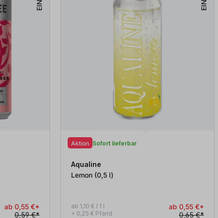
Aktion
Sofort lieferbar
Aqualine
Lemon (0,5
l
)
ab 0,55 €*
ab 1,10 € / 1 l
ab 0,55 €*
+ 0,25 € Pfand
0,59 €*
0,65 €*