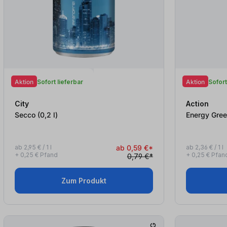
Aktion
Sofort lieferbar
Aktion
Sofort
City
Action
Secco (0,2
l
)
ab 2,95 € / 1 l
ab 0,59 €*
ab 2,36 € / 1 l
+ 0,25 € Pfand
+ 0,25 € Pfan
0,79 €*
Zum Produkt