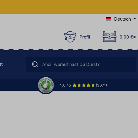
Deutsch
Profil
0,00 €*
et
4.6 / 5
(3671)