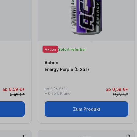
Aktion
Sofort lieferbar
Action
Energy Purple (0,25
l
)
ab 0,59 €*
ab 2,36 € / 1 l
ab 0,59 €*
+ 0,25 € Pfand
0,69 €*
0,69 €*
Zum Produkt