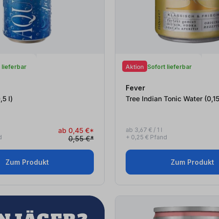
 lieferbar
Aktion
Sofort lieferbar
Fever
ing (0,5
l
)
Tree Indian Tonic Water (
ab 0,45 €*
ab 3,67 € / 1 l
d
+ 0,25 € Pfand
0,55 €*
Zum Produkt
Zum Produkt