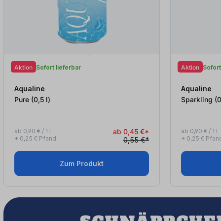
Aktion
Sofort lieferbar
Aktion
Sofort
Aqualine
Aqualine
Pure (0,5
l
)
Sparkl
ab 0,90 € / 1 l
ab 0,45 €*
ab 0,90 € / 1 l
+ 0,25 € Pfand
+ 0,25 € Pfan
0,55 €*
Zum Produkt