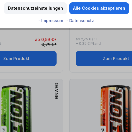
 lieferbar
Aktion
Sofort lieferbar
Datenschutzeinstellungen
Alle Cookies akzeptieren
City
Bellini (0,2
l
)
- Impressum
- Datenschutz
ab 0,59 €*
ab 2,95 € / 1 l
d
+ 0,25 € Pfand
0,79 €*
Zum Produkt
Zum Produkt
EINWEG