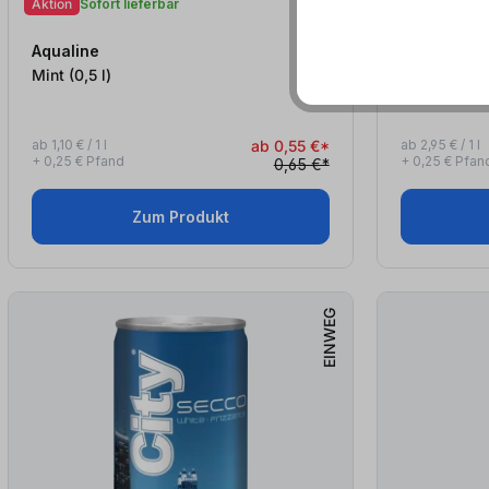
Aktion
Sofort lieferbar
Aktion
Sofort
Aqualine
City
Mint (0,5
l
)
Hugo (0,2
l
)
ab 1,10 € / 1 l
ab 0,55 €*
ab 2,95 € / 1 l
+ 0,25 € Pfand
+ 0,25 € Pfan
0,65 €*
Zum Produkt
EINWEG