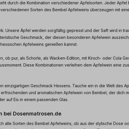
t durch die Kombination verschiedener Apfelsorten. Jeder Apfel 
 verschiedenen Sorten des Bembel Apfelweins überzeugen mit einer
. Unsere Äpfel werden sorgfältig gepresst und der Saft wird in trad
teristische Geschmack, der diesen besonderen Apfelwein auszeichne
 hessischen Apfelweins genießen kannst.
ob pur, als Schorle, als Wacken-Edition, mit Kirsch- oder Cola Ges
enussmoment. Diese Kombinationen verleihen dem Apfelwein eine zusä
en einzigartigen Geschmack Hessens. Tauche ein in die Welt des 
 auf erfrischenden und aromatischen Apfelwein von Bembel, der dic
er auf Eis in einem passenden Glas.
en bei Dosenmatrosen.de
ich alle Sorten des Bembel Apfelweins, ob aus der stylische Dose o