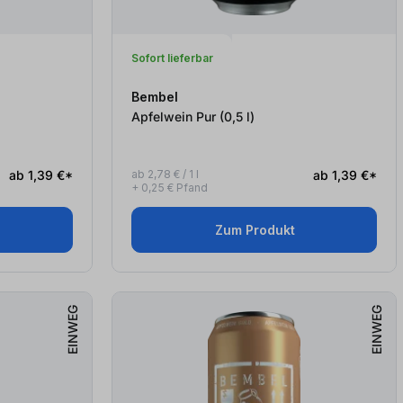
Sofort lieferbar
Bembel
Apfelwein Pur (0,5
l
)
ab 1,39 €*
ab 2,78 € / 1 l
ab 1,39 €*
+ 0,25 € Pfand
Zum Produkt
EINWEG
EINWEG