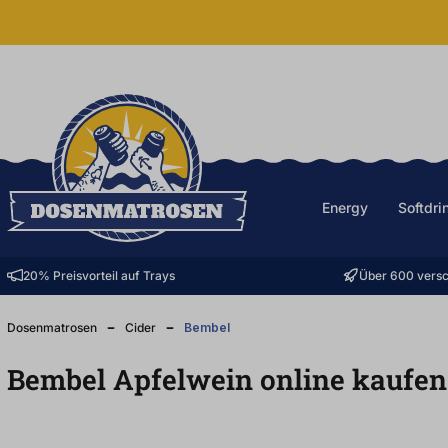
halt springen
Energy
Softdri
20% Preisvorteil auf Trays
Über 600 versc
Dosenmatrosen
Cider
Bembel
Bembel Apfelwein online kaufen