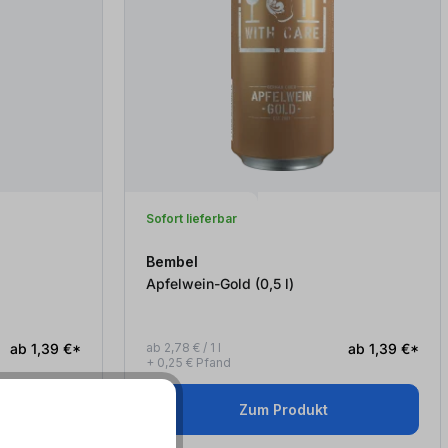
Sofort lieferbar
Bembel
Apfelwein-Gold (0,5
l
)
ab 1,39 €*
ab 2,78 € / 1 l
ab 1,39 €*
+ 0,25 € Pfand
Zum Produkt