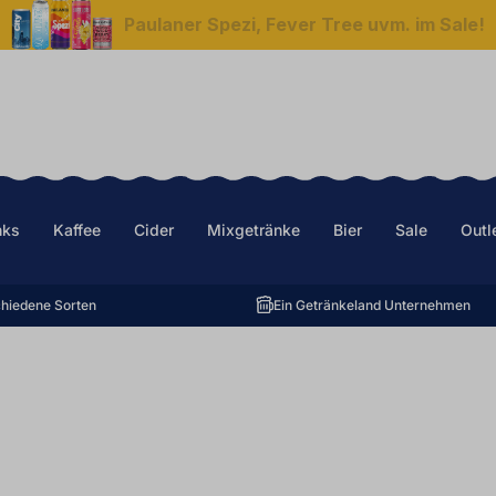
Paulaner Spezi, Fever Tree uvm. im Sale!
nks
Kaffee
Cider
Mixgetränke
Bier
Sale
Outl
hiedene Sorten
Ein Getränkeland Unternehmen