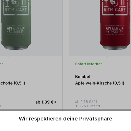
ar
Sofort lieferbar
Bembel
Apfelwein-Schorle (0,5
l
)
Apfelwein-Kirsche (0,5
l
)
ab 1,39 €*
ab 2,78 € / 1 l
d
+ 0,25 € Pfand
Wir respektieren deine Privatsphäre
Zum Produkt
Zum Produkt