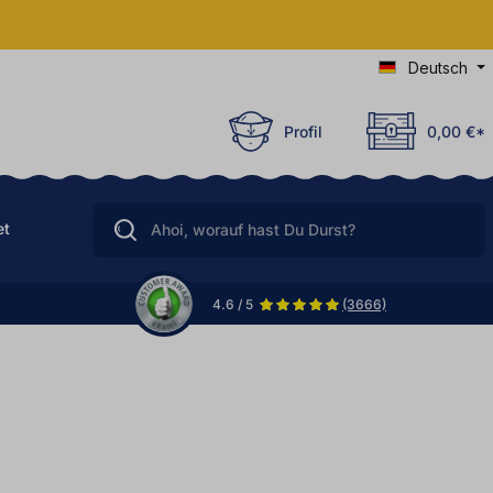
Deutsch
Profil
0,00 €*
et
4.6 / 5
(3666)