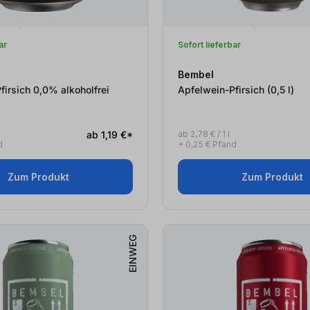
ar
Sofort lieferbar
Bembel
firsich 0,0% alkoholfrei
Apfelwein-Pfirsich (0,5
l
)
ab 1,19 €*
ab 2,78 € / 1 l
d
+ 0,25 € Pfand
Zum Produkt
Zum Produkt
EINWEG