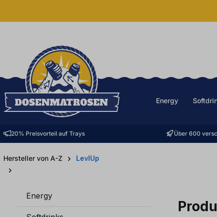
halt springen
Energy
Softdri
20% Preisvorteil auf Trays
Über 600 versc
Hersteller von A-Z
LevlUp
Energy
Produ