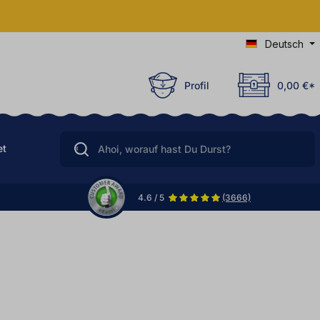
Deutsch
Profil
0,00 €*
et
4.6 / 5
(3666)