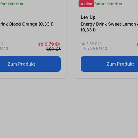
fort lieferbar
Aktion
Sofort lieferbar
LevlUp
Energy Drink Blood Orange (0,33
l
)
Energy Drink Sweet Lemon 
(0,33
l
)
1 l
ab 0,79 €*
ab 2,39 € / 1 l
Pfand
+ 0,25 € Pfand
1,09 €*
Zum Produkt
Zum Produkt