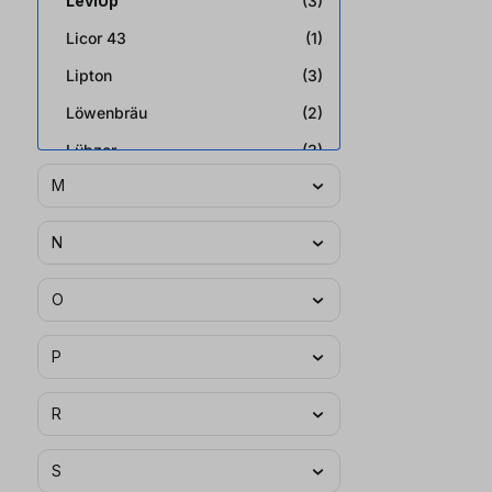
LevlUp
(3)
Licor 43
(1)
Lipton
(3)
Löwenbräu
(2)
Lübzer
(3)
M
N
O
P
R
S