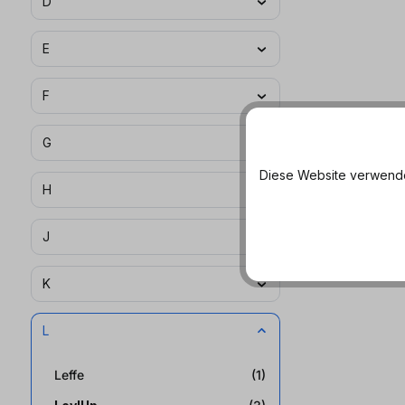
D
E
F
G
Diese Website verwendet
H
J
K
L
Leffe
(1)