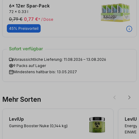
6x 12er Spar-Pack
72
x
0.33 l
0,79 €
0,77 €
* / Dose
45% Preisvorteil
Sofort verfügbar
Voraussichtliche Lieferung: 11.08.2026 – 13.08.2026
9 Packs auf Lager
Mindestens haltbar bis: 13.05.2027
Mehr Sorten
LevlUp
LevlU
Gaming Booster Nuke (0,144
kg
)
Energy 
EINWE