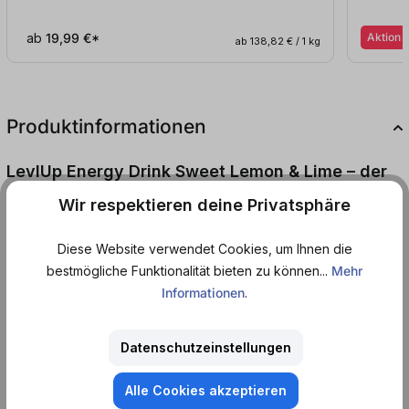
ab
19,99 €*
Aktion
ab 138,82 € / 1 kg
Produktinformationen
LevlUp Energy Drink Sweet Lemon & Lime – der
perfekte Energie-Kick
Wir respektieren deine Privatsphäre
LevlUp Sweet Lemon & Lime bringt dir den ultimativen Energie-
Boost mit einem spritzigen Mix aus süßer Zitrone und frischer
Diese Website verwendet Cookies, um Ihnen die
Limette. Der belebende Geschmack trifft auf die bewährte Formel
bestmögliche Funktionalität bieten zu können...
Mehr
für Fokus und Energie – ganz ohne Zucker.
Informationen
.
Ob beim Zocken, Lernen oder im Alltag: Diese Sorte bringt dich
Datenschutzeinstellungen
mit jedem Schluck auf das nächste Level. In der stylischen 500-
ml-Dose überzeugt LevlUp Sweet Lemon & Lime durch intensive
Alle Cookies akzeptieren
Frische und eine angenehm ausgewogene Süße – ideal gekühlt