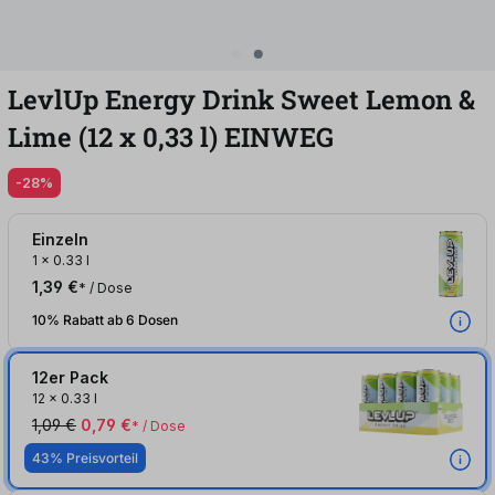
LevlUp Energy Drink Sweet Lemon &
Lime (12
x
0,33
l
)
EINWEG
-28%
Einzeln
1
x
0.33 l
1,39 €
* / Dose
10% Rabatt ab 6 Dosen
12er Pack
12
x
0.33 l
1,09 €
0,79 €
* / Dose
43% Preisvorteil