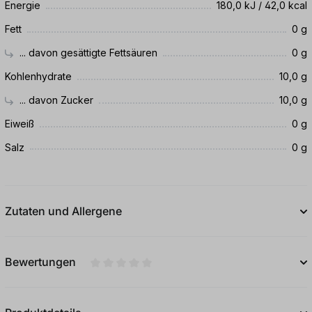
Energie
180,0 kJ / 42,0 kcal
Fett
0 g
... davon gesättigte Fettsäuren
0 g
Kohlenhydrate
10,0 g
... davon Zucker
10,0 g
Eiweiß
0 g
Salz
0 g
Zutaten und Allergene
Bewertungen
Durchschnittliche Bewertung von 0 von 5