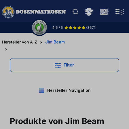
halt springen
4.6 / 5
(3671)
Hersteller von A-Z
Jim Beam
Filter
Hersteller Navigation
Produkte von Jim Beam