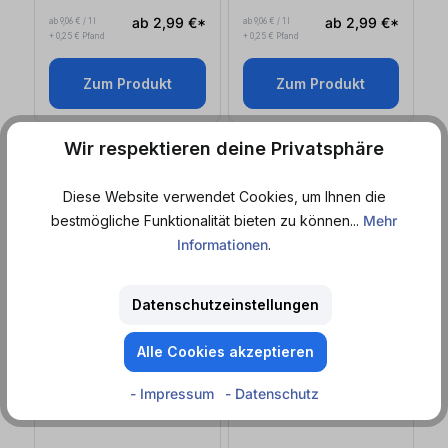
ab 2,99 €*
ab 2,99 €*
ab 9,06 € / 1 l
ab 9,06 € / 1 l
+ 0,25 € Pfand
+ 0,25 € Pfand
Zum Produkt
Zum Produkt
Wir respektieren deine Privatsphäre
EINWEG
EINWEG
Diese Website verwendet Cookies, um Ihnen die
bestmögliche Funktionalität bieten zu können...
Mehr
Informationen
.
Datenschutzeinstellungen
Sofort lieferbar
Sofort lieferbar
Alle Cookies akzeptieren
Jim Beam
Jim Beam
- Impressum
- Datenschutz
Black Cherry (0,33
l
)
Lime Splash (0,33
l
)