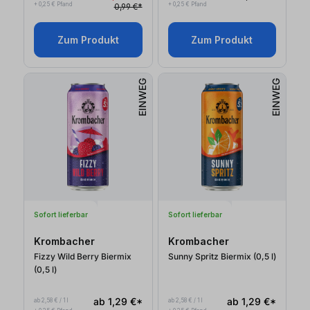
+ 0,25 € Pfand
+ 0,25 € Pfand
0,99 €*
Zum Produkt
Zum Produkt
EINWEG
EINWEG
Sofort lieferbar
Sofort lieferbar
Krombacher
Krombacher
Fizzy Wild Berry Biermix
Sunny Spritz Biermix (0,5
l
)
(0,5
l
)
ab 1,29 €*
ab 1,29 €*
ab 2,58 € / 1 l
ab 2,58 € / 1 l