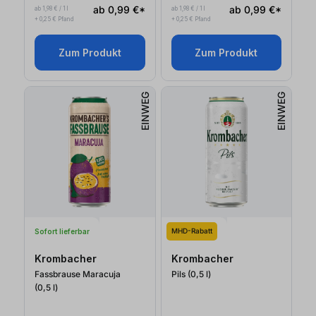
ab 0,99 €*
ab 0,99 €*
ab 1,98 € / 1 l
ab 1,98 € / 1 l
+ 0,25 € Pfand
+ 0,25 € Pfand
Zum Produkt
Zum Produkt
EINWEG
EINWEG
MHD-Rabatt
Sofort lieferbar
Krombacher
Krombacher
Fassbrause Maracuja
Pils (0,5
l
)
(0,5
l
)