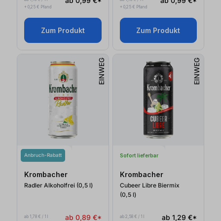
ab 0,99 €*
ab 0,99 €*
+ 0,25 € Pfand
+ 0,25 € Pfand
Zum Produkt
Zum Produkt
EINWEG
EINWEG
Anbruch-Rabatt
Sofort lieferbar
Krombacher
Krombacher
Radler Alkoholfrei (0,5
l
)
Cubeer Libre Biermix
(0,5
l
)
ab 0,89 €*
ab 1,29 €*
ab 1,78 € / 1 l
ab 2,58 € / 1 l