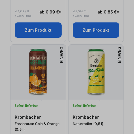
ab 0,99 €*
ab 0,85 €*
ab 1,98 € / 1 l
ab 2,58 € / 1 l
+ 0,25 € Pfand
+ 0,25 € Pfand
Zum Produkt
Zum Produkt
EINWEG
EINWEG
Sofort lieferbar
Sofort lieferbar
Krombacher
Krombacher
Fassbrause Cola & Orange
Naturradler (0,5
l
)
(0,5
l
)