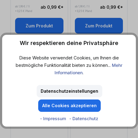
ab 0,99 €*
ab 0,99 €*
ab 1,98 € / 1 l
ab 1,98 € / 1 l
+ 0,25 € Pfand
+ 0,25 € Pfand
Zum Produkt
Zum Produkt
Wir respektieren deine Privatsphäre
EINWEG
EINWEG
Diese Website verwendet Cookies, um Ihnen die
bestmögliche Funktionalität bieten zu können...
Mehr
Informationen
.
Datenschutzeinstellungen
Sofort lieferbar
Sofort lieferbar
Alle Cookies akzeptieren
Krombacher
Krombacher
- Impressum
- Datenschutz
Pils Alkoholfrei (0,5
l
)
Spezi Zero (0,5
l
)