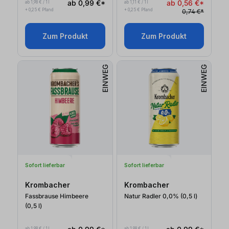
ab 0,99 €*
ab 0,56 €*
ab 1,98 € / 1 l
ab 1,11 € / 1 l
+ 0,25 € Pfand
+ 0,25 € Pfand
0,74 €*
Zum Produkt
Zum Produkt
EINWEG
EINWEG
Sofort lieferbar
Sofort lieferbar
Krombacher
Krombacher
Fassbrause Himbeere
Natur Radler 0,0% (0,5
l
)
(0,5
l
)
ab 1,98 € / 1 l
ab 1,98 € / 1 l