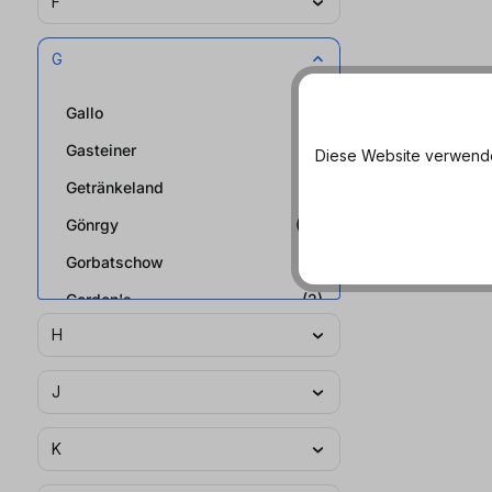
F
G
Gallo
(2)
Gasteiner
(2)
Diese Website verwendet
Getränkeland
(1)
Gönrgy
(21)
Gorbatschow
(4)
Gordon's
(2)
H
Gösser
(2)
Granini
(2)
J
Grevensteiner
(1)
K
Guaraná Antarctica
(2)
Guinness
(2)