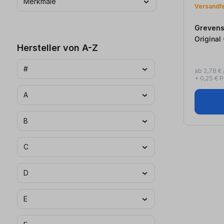
Merkmale
Versandfer
Grevens
O
Hersteller von A-Z
#
ab 2,78 € /
+ 0,25 € 
A
B
C
D
E