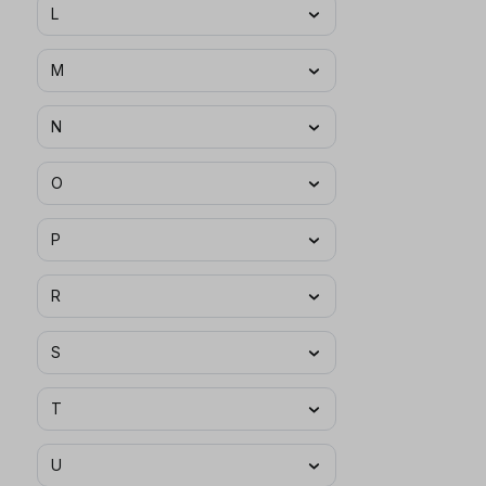
L
M
N
O
P
R
S
T
U