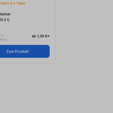
tig in
in 4 Tagen
teiner
riginal (0,5
l
)
 1 l
ab 1,39 €*
Pfand
Zum Produkt