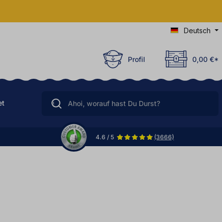
Deutsch
Profil
0,00 €*
et
4.6 / 5
(3666)