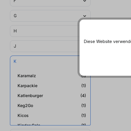
F
G
H
Diese Website verwendet
J
K
Karamalz
(1)
Karpackie
(1)
Katlenburger
(4)
Keg2Go
(1)
Kicos
(1)
Kinder Cola
(1)