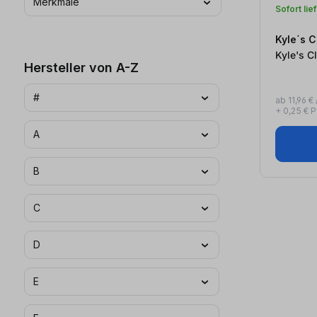
Merkmale
Sofort lie
Kyle´s C
Hersteller von A-Z
#
ab 11,96 € /
+ 0,25 € 
A
B
C
D
E