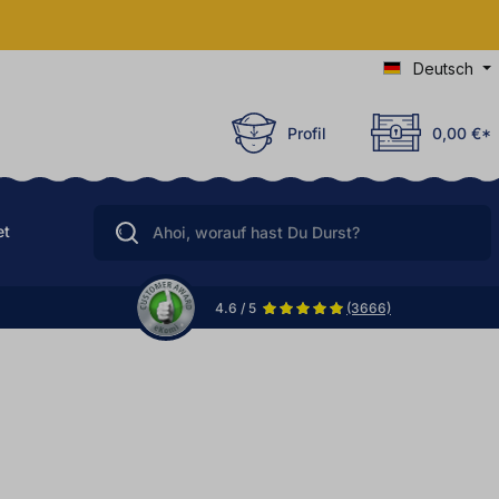
Deutsch
Profil
0,00 €*
et
4.6 / 5
(3666)