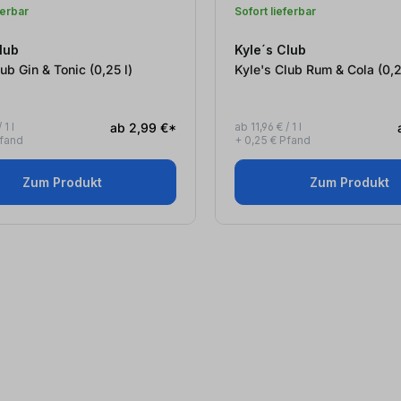
ferbar
Sofort lieferbar
lub
Kyle´s Club
Kyle's Club Gin & Tonic (0,25
l
)
Kyle's Club Rum & 
 1 l
ab 2,99 €*
ab 11,96 € / 1 l
Pfand
+ 0,25 € Pfand
Zum Produkt
Zum Produkt