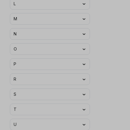
L
Kirin
(1)
Knabe
(5)
M
Knut Hansen
(2)
N
König Pilsener
(1)
Köstritzer
(1)
O
Krombacher
(18)
Krostitzer
(1)
P
Kyle´s Club
(3)
R
S
T
U