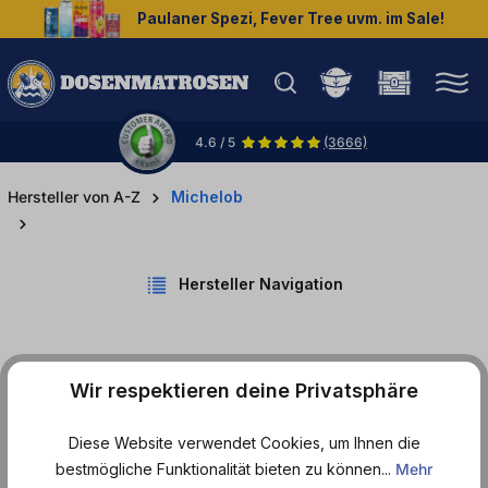
Paulaner Spezi, Fever Tree uvm. im Sale!
halt springen
4.6 / 5
(3666)
Hersteller von A-Z
Michelob
Hersteller Navigation
Wir respektieren deine Privatsphäre
Produkte von Michelob
Diese Website verwendet Cookies, um Ihnen die
bestmögliche Funktionalität bieten zu können...
Mehr