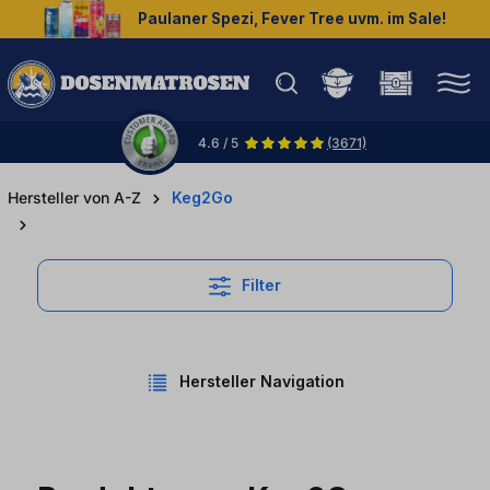
Paulaner Spezi, Fever Tree uvm. im Sale!
halt springen
4.6 / 5
(3671)
Hersteller von A-Z
Keg2Go
Filter
Hersteller Navigation