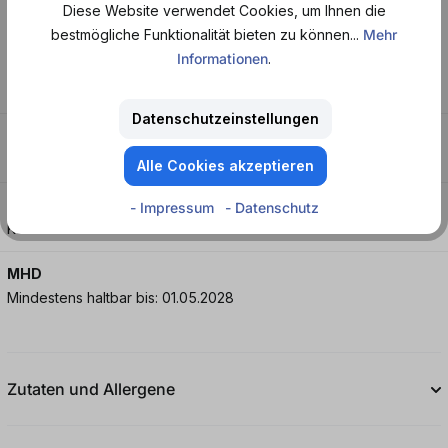
Zitronen- und Wassermelonengeschmack.
Diese Website verwendet Cookies, um Ihnen die
bestmögliche Funktionalität bieten zu können...
Mehr
Informationen
.
Geschmack
Apfel - Birne - Wassermelone - Zitrone
Datenschutzeinstellungen
Merkmale
Fruchtig - Leicht säuerlich - Süß
Alle Cookies akzeptieren
Eigenschaften
- Impressum
- Datenschutz
Kohlensäure
MHD
Mindestens haltbar bis: 01.05.2028
Zutaten und Allergene