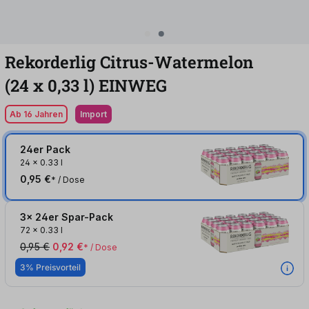
Rekorderlig Citrus-Watermelon
(24
x
0,33
l
)
EINWEG
Ab 16 Jahren
Import
24er Pack
24
x
0.33 l
0,95 €
* / Dose
3x 24er Spar-Pack
72
x
0.33 l
0,95 €
0,92 €
* / Dose
3% Preisvorteil