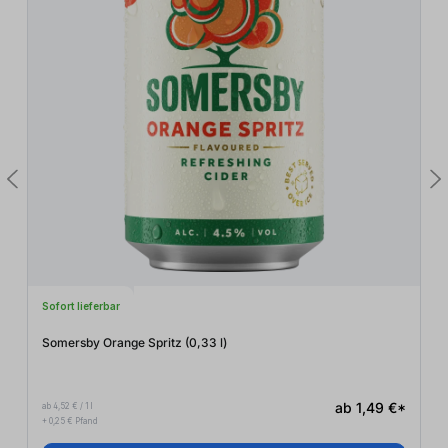
Sofort lieferbar
Somersby Orange Spritz (0,33
l
)
ab 1,49 €*
ab 4,52 € / 1 l
+ 0,25 € Pfand