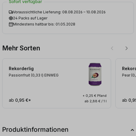
Sofort verfügbar
Voraussichtliche Lieferung: 08.08.2026 – 10.08.2026
24 Packs auf Lager
Mindestens haltbar bis: 01.05.2028
Mehr Sorten
Rekorderlig
Rekord
Passionfruit (0,33
l
)
EINWEG
Pear (0
+ 0,25 € Pfand
ab
0,95 €*
ab
0,9
ab 2,88 € / 1 l
Produktinformationen