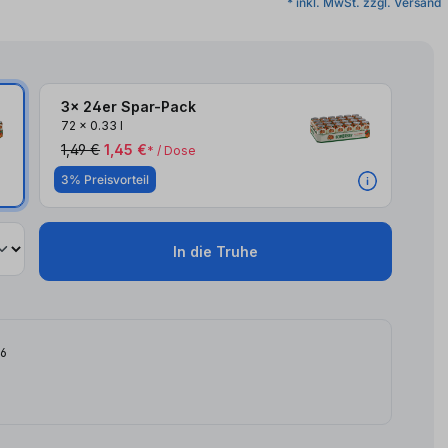
* inkl. MwSt. zzgl. Versand
3x 24er Spar-Pack
72
x
0.33 l
1,49 €
1,45 €
* / Dose
3% Preisvorteil
In die Truhe
26