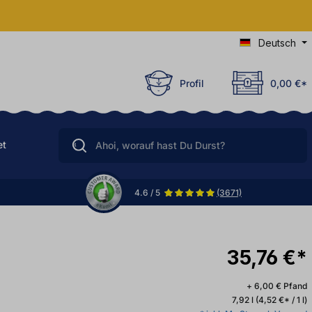
Deutsch
Profil
0,00 €*
et
4.6 / 5
(3671)
35,76 €*
+ 6,00 € Pfand
7,92 l
(4,52 €* / 1 l)