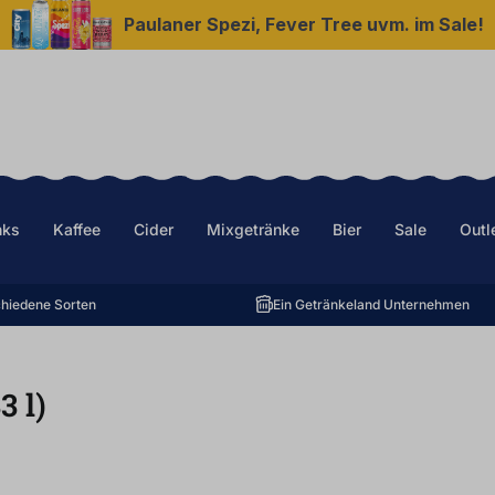
Paulaner Spezi, Fever Tree uvm. im Sale!
nks
Kaffee
Cider
Mixgetränke
Bier
Sale
Outl
hiedene Sorten
Ein Getränkeland Unternehmen
33
l
)