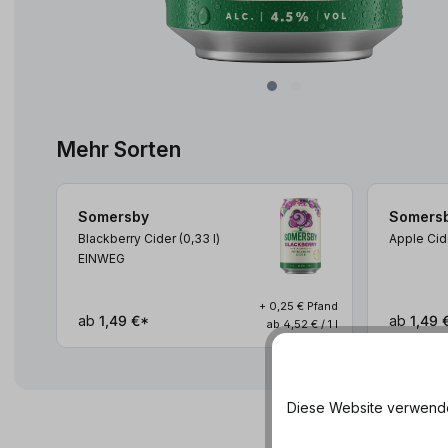
Mehr Sorten
Somersby
Somers
Blackberry Cider (0,33
l
)
Apple Cid
EINWEG
+ 0,25 € Pfand
ab
1,49 €*
ab
1,49 
ab 4,52 € / 1 l
Diese Website verwendet