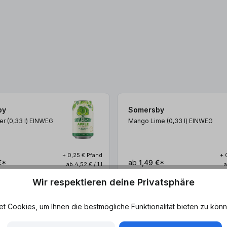
by
Somersby
er (0,33
l
)
EINWEG
Mango Lime (0,33
l
)
EINWEG
+ 0,25 € Pfand
+ 
€*
ab
1,49 €*
ab 4,52 € / 1 l
a
Wir respektieren deine Privatsphäre
 Cookies, um Ihnen die bestmögliche Funktionalität bieten zu könn