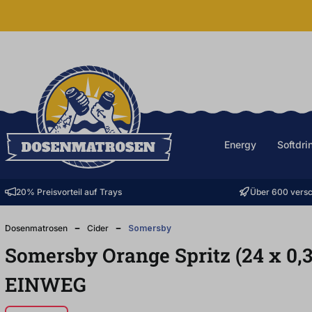
halt springen
Energy
Softdri
20% Preisvorteil auf Trays
Über 600 versc
Dosenmatrosen
Cider
Somersby
Somersby Orange Spritz (24
x
0,
EINWEG