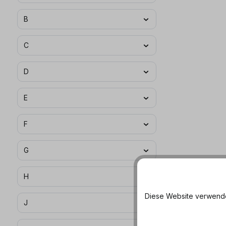
B
C
D
E
F
G
H
Diese Website verwendet
J