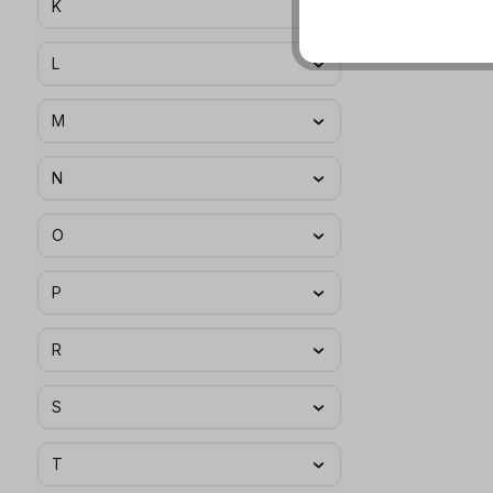
K
L
M
N
O
P
R
S
T