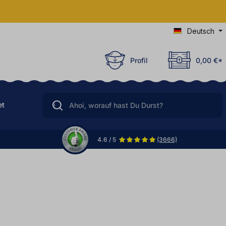
Deutsch
Profil
0,00 €*
et
4.6 / 5
(3666)