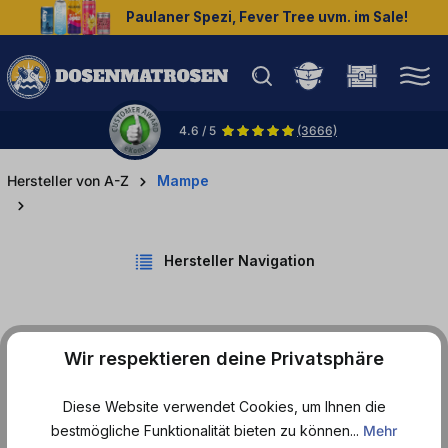
Paulaner Spezi, Fever Tree uvm. im Sale!
halt springen
4.6 / 5
(3666)
Hersteller von A-Z
Mampe
Hersteller Navigation
Wir respektieren deine Privatsphäre
Produkte von Mampe
Diese Website verwendet Cookies, um Ihnen die
bestmögliche Funktionalität bieten zu können...
Mehr