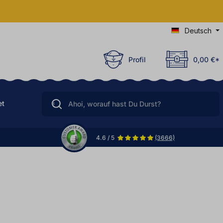
Deutsch
Profil
0,00 €*
et
4.6 / 5
(3666)