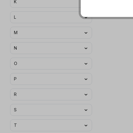
K
L
M
N
O
P
R
S
T