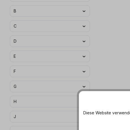
B
C
D
E
F
G
H
Diese Website verwendet
J