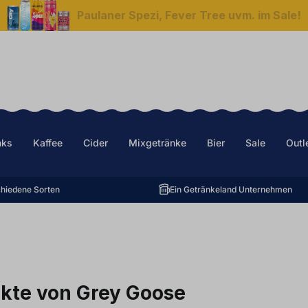
Paulaner Spezi, Fever Tree uvm. im Sale!
nks
Kaffee
Cider
Mixgetränke
Bier
Sale
Outl
hiedene Sorten
Ein Getränkeland Unternehmen
kte von Grey Goose