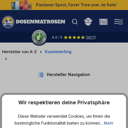
Paulaner Spezi, Fever Tree uvm. im Sale!
halt springen
4.6 / 5
(3671)
Hersteller von A-Z
Kuemmerling
Hersteller Navigation
Wir respektieren deine Privatsphäre
Produkte von Kuemmerling
Diese Website verwendet Cookies, um Ihnen die
bestmögliche Funktionalität bieten zu können...
Mehr