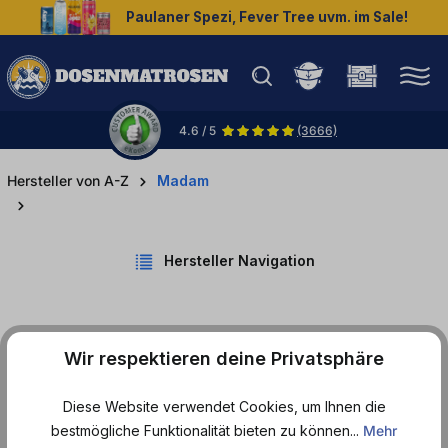
Paulaner Spezi, Fever Tree uvm. im Sale!
halt springen
4.6 / 5
(3666)
Hersteller von A-Z
Madam
Hersteller Navigation
Wir respektieren deine Privatsphäre
Produkte von Madam
Diese Website verwendet Cookies, um Ihnen die
bestmögliche Funktionalität bieten zu können...
Mehr