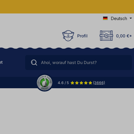
Deutsch
Profil
0,00 €*
et
4.6 / 5
(3666)