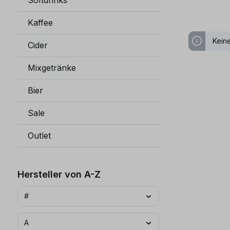
Softdrinks
Kaffee
Kein
Cider
Mixgetränke
Bier
Sale
Outlet
Hersteller von A-Z
#
A