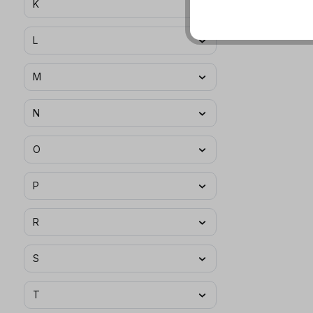
K
L
M
N
O
P
R
S
T