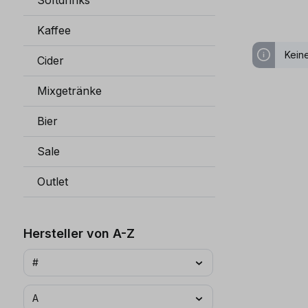
Softdrinks
Kaffee
Kein
Cider
Mixgetränke
Bier
Sale
Outlet
Hersteller von A-Z
#
A