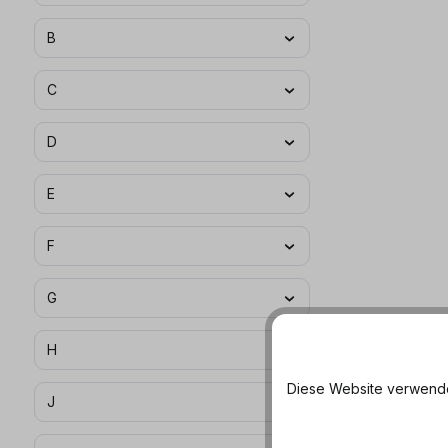
B
C
D
E
F
G
H
Diese Website verwendet
J