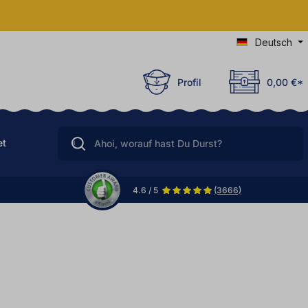
Deutsch
Profil
0,00 €*
et
4.6 / 5
(3666)