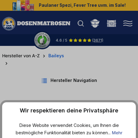
Paulaner Spezi, Fever Tree uvm. im Sale!
halt springen
4.6 / 5
(3671)
Hersteller von A-Z
Baileys
Hersteller Navigation
Wir respektieren deine Privatsphäre
Produkte von Baileys
Diese Website verwendet Cookies, um Ihnen die
bestmögliche Funktionalität bieten zu können...
Mehr