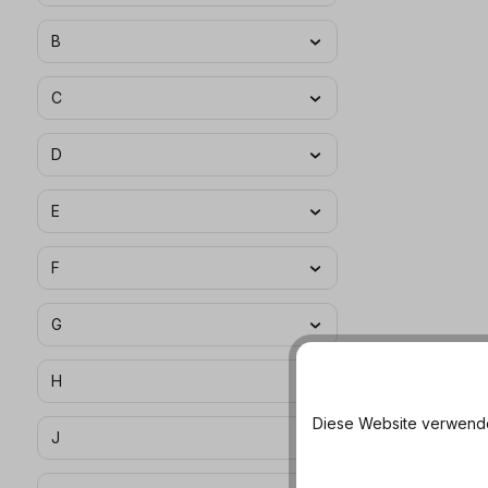
B
C
D
E
F
G
H
Diese Website verwendet
J