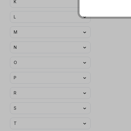
K
L
M
N
O
P
R
S
T