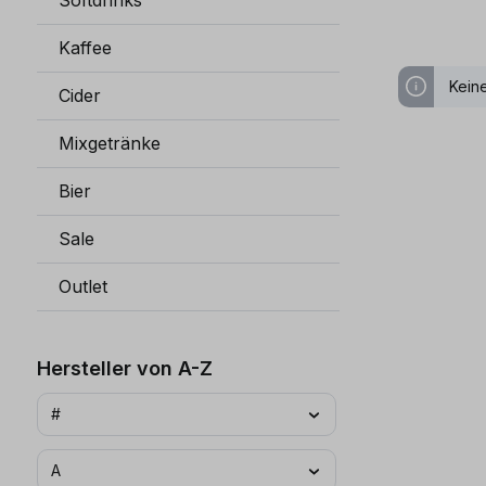
Softdrinks
Kaffee
Kein
Cider
Mixgetränke
Bier
Sale
Outlet
Hersteller von A-Z
#
A