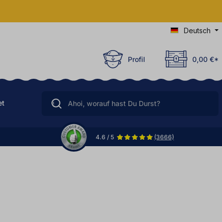
Deutsch
Profil
0,00 €*
et
4.6 / 5
(3666)