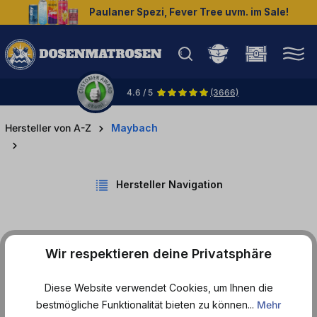
Paulaner Spezi, Fever Tree uvm. im Sale!
halt springen
4.6 / 5
(3666)
Hersteller von A-Z
Maybach
Hersteller Navigation
Wir respektieren deine Privatsphäre
Produkte von Maybach
Diese Website verwendet Cookies, um Ihnen die
bestmögliche Funktionalität bieten zu können...
Mehr