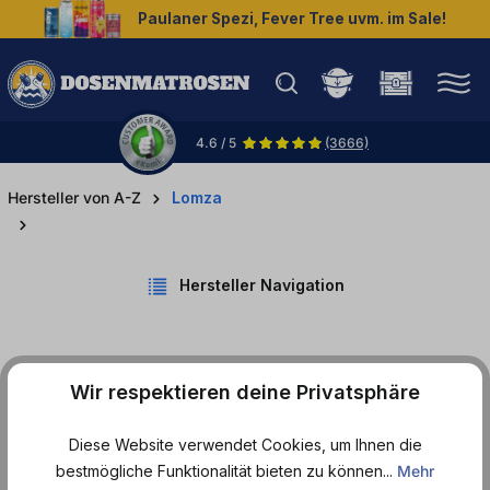
Paulaner Spezi, Fever Tree uvm. im Sale!
halt springen
4.6 / 5
(3666)
Hersteller von A-Z
Lomza
Hersteller Navigation
Wir respektieren deine Privatsphäre
Produkte von Lomza
Diese Website verwendet Cookies, um Ihnen die
bestmögliche Funktionalität bieten zu können...
Mehr