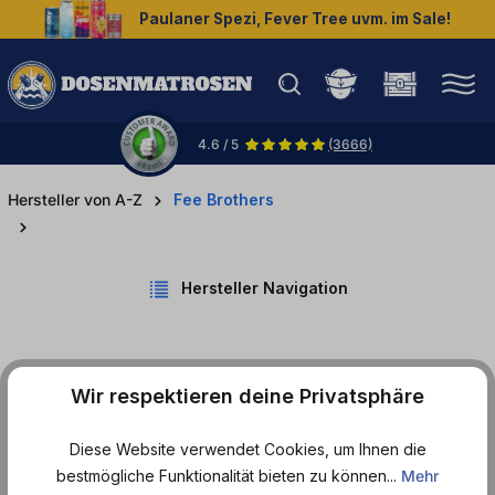
Paulaner Spezi, Fever Tree uvm. im Sale!
halt springen
4.6 / 5
(3666)
Hersteller von A-Z
Fee Brothers
Hersteller Navigation
Wir respektieren deine Privatsphäre
Produkte von Fee Brothers
Diese Website verwendet Cookies, um Ihnen die
bestmögliche Funktionalität bieten zu können...
Mehr