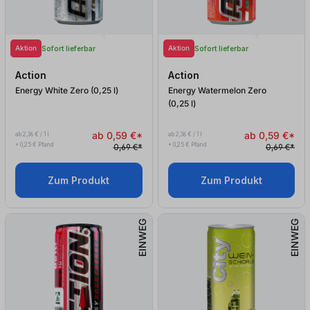
Aktion
Aktion
Sofort lieferbar
Sofort lieferbar
Action
Action
Energy White Zero (0,25
l
)
Energy Watermelon Zero
(0,25
l
)
ab 0,59 €*
ab 0,59 €*
ab 2,36 € / 1 l
ab 2,36 € / 1 l
+ 0,25 € Pfand
+ 0,25 € Pfand
0,69 €*
0,69 €*
Zum Produkt
Zum Produkt
EINWEG
EINWEG