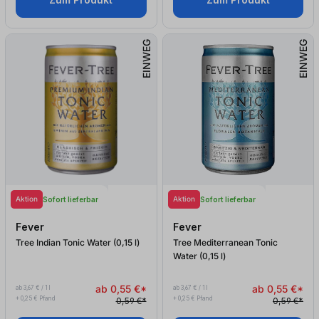
EINWEG
EINWEG
Aktion
Aktion
Sofort lieferbar
Sofort lieferbar
Fever
Fever
Tree Indian Tonic Water (0,15
l
)
Tree Mediterranean Tonic
Water (0,15
l
)
ab 0,55 €*
ab 0,55 €*
ab 3,67 € / 1 l
ab 3,67 € / 1 l
+ 0,25 € Pfand
+ 0,25 € Pfand
0,59 €*
0,59 €*