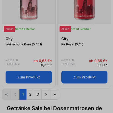
Aktion
Aktion
Sofort lieferbar
Sofort lieferbar
City
City
Weinschorle Rosé (0,25
l
)
Kir Royal (0,2
l
)
ab 0,65 €*
ab 0,65 €*
ab 2,60 € / 1 l
ab 3,25 € / 1 l
+ 0,25 € Pfand
+ 0,25 € Pfand
0,79 €*
0,79 €*
Zum Produkt
Zum Produkt
1
2
3
Getränke Sale bei Dosenmatrosen.de