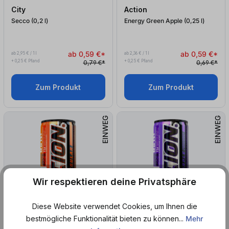
City
Action
Secco (0,2
l
)
Energy Green Apple (0,25
l
)
ab 0,59 €*
ab 0,59 €*
ab 2,95 € / 1 l
ab 2,36 € / 1 l
+ 0,25 € Pfand
+ 0,25 € Pfand
0,79 €*
0,69 €*
Zum Produkt
Zum Produkt
EINWEG
EINWEG
Wir respektieren deine Privatsphäre
Diese Website verwendet Cookies, um Ihnen die
bestmögliche Funktionalität bieten zu können...
Mehr