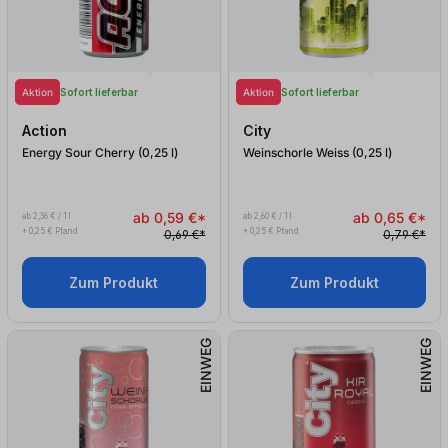
Aktion
Aktion
Sofort lieferbar
Sofort lieferbar
Action
City
Energy Sour Cherry (0,25
l
)
Weinschorle Weiss (0,25
l
)
ab 0,59 €*
ab 0,65 €*
ab 2,36 € / 1 l
ab 2,60 € / 1 l
+ 0,25 € Pfand
+ 0,25 € Pfand
0,69 €*
0,79 €*
Zum Produkt
Zum Produkt
EINWEG
EINWEG