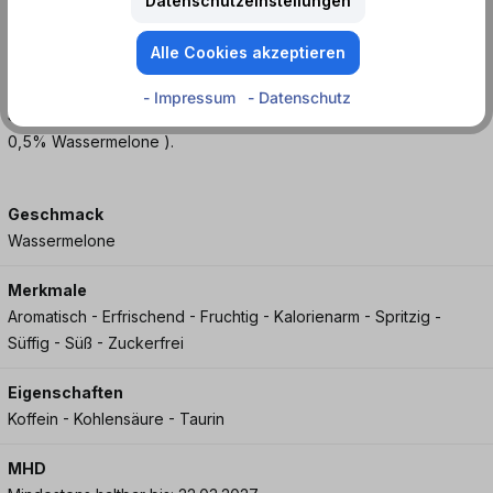
Datenschutzeinstellungen
Jetzt bei Dosenmatrosen.de entdecken und eiskalt genießen!
Alle Cookies akzeptieren
32,00 mg Koffein pro 100 (ml/mg). Koffeinhaltiges
Erfrischungsgetränk mit Wassermelonengeschmack,
- Impressum
- Datenschutz
Süßungsmitteln und Vitaminen. Fruchtgehalt 3,5% ( 3% Apfel,
0,5% Wassermelone ).
Geschmack
Wassermelone
Merkmale
Aromatisch - Erfrischend - Fruchtig - Kalorienarm - Spritzig -
Süffig - Süß - Zuckerfrei
Eigenschaften
Koffein - Kohlensäure - Taurin
MHD