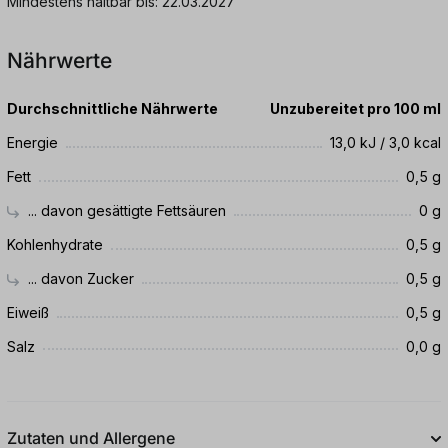
Mindestens haltbar bis: 22.03.2027
Nährwerte
Durchschnittliche Nährwerte
Unzubereitet pro 100 ml
Energie
13,0 kJ / 3,0 kcal
Fett
0,5 g
... davon gesättigte Fettsäuren
0 g
Kohlenhydrate
0,5 g
... davon Zucker
0,5 g
Eiweiß
0,5 g
Salz
0,0 g
Zutaten und Allergene