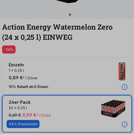
Action Energy Watermelon Zero
(24
x
0,25
l
)
EINWEG
-14%
Einzeln
1
x
0.25 l
0,89 €
* / Dose
10% Rabatt ab 6 Dosen
24er Pack
24
x
0.25 l
0,69 €
0,59 €
* / Dose
34% Preisvorteil