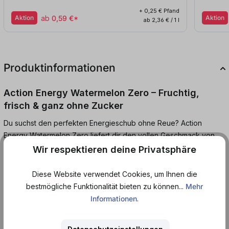
+ 0,25 € Pfand
Aktion
ab
0,59 €*
Aktion
ab 2,36 € / 1 l
Produktinformationen
Action Energy Watermelon Zero – Fruchtig,
frisch & ganz ohne Zucker
Du suchst den perfekten Energieschub ohne Reue? Action
Energy Watermelon Zero liefert dir den vollen Geschmack von
saftiger Wassermelone – und das ganz ohne Zucker. Der
Wir respektieren deine Privatsphäre
fruchtig-frische Energy Drink belebt mit einer Extraportion Koffein
und sorgt für Erfrischung in jeder Lebenslage.
Diese Website verwendet Cookies, um Ihnen die
bestmögliche Funktionalität bieten zu können...
Mehr
Egal ob beim Sport, im Alltag oder unterwegs – dieser Zero Drink
Informationen
.
bringt dir sommerliches Feeling mit jedem Schluck.