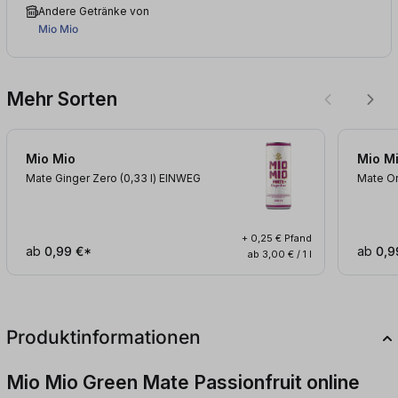
Andere Getränke von
Mio Mio
Mehr Sorten
Mio Mio
Mio M
Mate Ginger Zero (0,33
l
)
EINWEG
Mate Or
+ 0,25 € Pfand
ab
0,99 €*
ab
0,9
ab 3,00 € / 1 l
Produktinformationen
Mio Mio Green Mate Passionfruit online