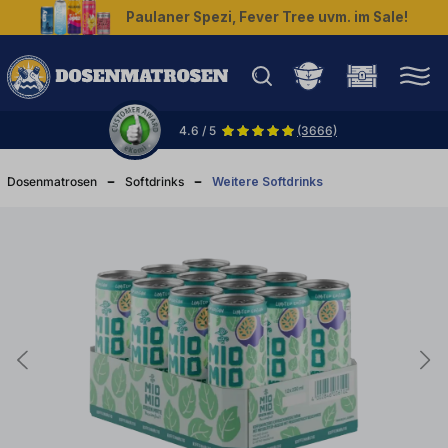
Paulaner Spezi, Fever Tree uvm. im Sale!
halt springen
4.6 / 5
(3666)
Dosenmatrosen
Softdrinks
Weitere Softdrinks