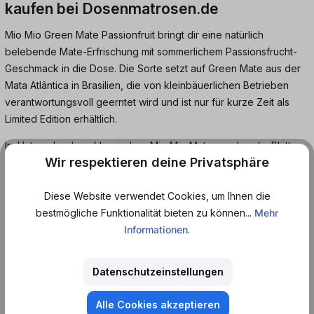
kaufen bei Dosenmatrosen.de
Mio Mio Green Mate Passionfruit bringt dir eine natürlich
belebende Mate-Erfrischung mit sommerlichem Passionsfrucht-
Geschmack in die Dose. Die Sorte setzt auf Green Mate aus der
Mata Atlântica in Brasilien, die von kleinbäuerlichen Betrieben
verantwortungsvoll geerntet wird und ist nur für kurze Zeit als
Limited Edition erhältlich.
Im Unterschied zur klassischen Mio Mio Mate werden die Blätter
Wir respektieren deine Privatsphäre
hier nicht geröstet. Dadurch entstehen keine typischen
Röstaromen und der Geschmack wirkt deutlich frischer und
Diese Website verwendet Cookies, um Ihnen die
milder.
bestmögliche Funktionalität bieten zu können...
Mehr
Zusammen mit dem mild-fruchtigen Passionfruit-Aroma entsteht
Informationen
.
ein leichter, sommerlicher Drink, der wach macht und dir
natürliche Energie liefert. Mio Mio Green Mate Passionfruit ist
Datenschutzeinstellungen
ideal für alle, die Mate mögen, aber eine weichere und
fruchtigere Variante suchen, perfekt eiskalt direkt aus der Dose,
Alle Cookies akzeptieren
beim Chillen im Park oder als sommerlicher Alltagsbegleiter.