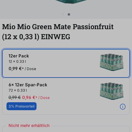
Mio Mio Green Mate Passionfruit
(12
x
0,33
l
)
EINWEG
12er Pack
12
x
0.33 l
0,99 €
* / Dose
6x 12er Spar-Pack
72
x
0.33 l
0,99 €
0,96 €
* / Dose
3% Preisvorteil
Nicht mehr erhältlich