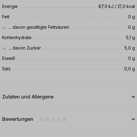
Energie
87,0 kJ / 21,0 kcal
Fett
0 g
... davon gesättigte Fettsäuren
0 g
Kohlenhydrate
5,1 g
... davon Zucker
5,0 g
Eiweiß
0 g
Salz
0,0 g
Zutaten und Allergene
Bewertungen
Durchschnittliche Bewertung von 0 von 5