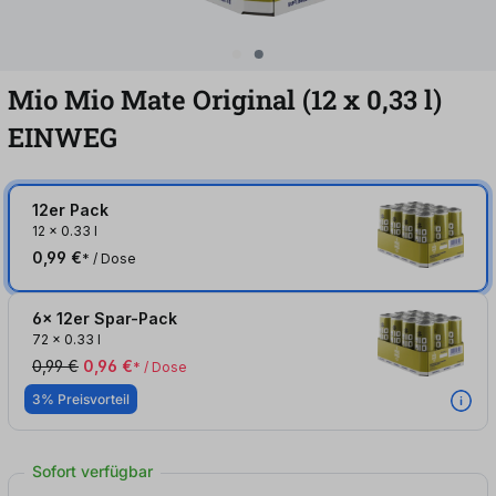
Mio Mio Mate Original (12
x
0,33
l
)
EINWEG
12er Pack
12
x
0.33 l
0,99 €
* / Dose
6x 12er Spar-Pack
72
x
0.33 l
0,99 €
0,96 €
* / Dose
3% Preisvorteil
Sofort verfügbar