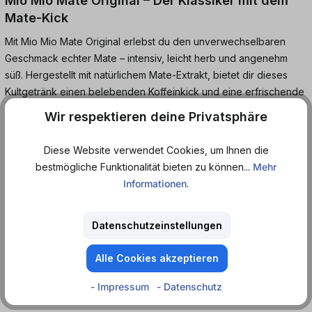
Mio Mio Mate Original – Der Klassiker mit dem
Mate-Kick
Mit Mio Mio Mate Original erlebst du den unverwechselbaren
Geschmack echter Mate – intensiv, leicht herb und angenehm
süß. Hergestellt mit natürlichem Mate-Extrakt, bietet dir dieses
Kultgetränk einen belebenden Koffeinkick und eine erfrischende
Abwechslung zu klassischen Softdrinks oder Energy-Drinks.
Wir respektieren deine Privatsphäre
Perfekt für lange Tage, kreative Pausen oder den kleinen
Diese Website verwendet Cookies, um Ihnen die
Energiekick zwischendurch – Mio Mio Mate Original bringt
bestmögliche Funktionalität bieten zu können...
Mehr
Schwung in deinen Alltag. Und das Ganze aus der praktischen
Informationen
.
Dose, ideal für unterwegs oder im Büro.
Datenschutzeinstellungen
Natürlich belebend. Echt im Geschmack. Mio Mio Mate Original –
der Klassiker aus der Dose für echte Mate-Fans.
Alle Cookies akzeptieren
Koffeinhaltiges Erfrischungsgetränk mit Zucker und
- Impressum
- Datenschutz
Süßungsmitteln.