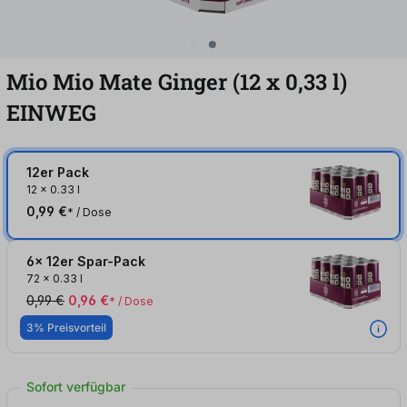
Mio Mio Mate Ginger (12
x
0,33
l
)
EINWEG
12er Pack
12
x
0.33 l
0,99 €
* / Dose
6x 12er Spar-Pack
72
x
0.33 l
0,99 €
0,96 €
* / Dose
3% Preisvorteil
Sofort verfügbar