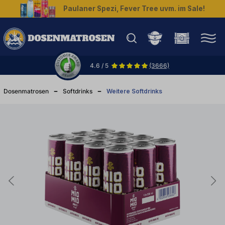
Paulaner Spezi, Fever Tree uvm. im Sale!
halt springen
4.6 / 5
(3666)
Dosenmatrosen
Softdrinks
Weitere Softdrinks