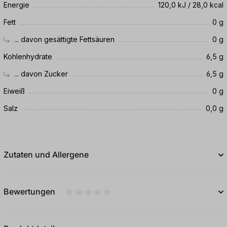
Energie
120,0 kJ / 28,0 kcal
Fett
0 g
... davon gesättigte Fettsäuren
0 g
Kohlenhydrate
6,5 g
... davon Zucker
6,5 g
Eiweiß
0 g
Salz
0,0 g
Zutaten und Allergene
Bewertungen
Durchschnittliche Bewertung von 0 von 5