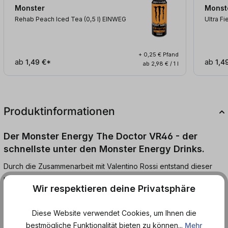
Monster
Monst
Rehab Peach Iced Tea (0,5
l
)
EINWEG
Ultra Fi
+ 0,25 € Pfand
ab
1,49 €*
ab
1,4
ab 2,98 € / 1 l
Produktinformationen
Der Monster Energy The Doctor VR46 - der
schnellste unter den Monster Energy Drinks.
Durch die Zusammenarbeit mit Valentino Rossi entstand dieser
unvergleichliche Energy Drink mit dem erfrischenden Geschmack
Wir respektieren deine Privatsphäre
nach Zitrone. Leicht prickelnd und vitalisierend bekommst du den
Energie-Boost, den du brauchst, um energiegeladene Tage mit
Diese Website verwendet Cookies, um Ihnen die
voller Power zu überstehen und auch für die bevorstehende
bestmögliche Funktionalität bieten zu können...
Mehr
Party fit und wach zu sein.