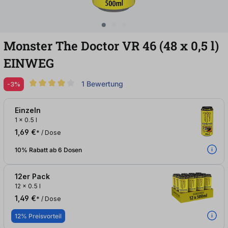
Monster The Doctor VR 46 (48
x
0,5
l
)
EINWEG
1 Bewertung
-3%
Durchschnittliche Bewertung von 4 von 5 Sternen
Einzeln
1
x
0.5 l
1,69 €
* / Dose
10% Rabatt ab 6 Dosen
12er Pack
12
x
0.5 l
1,49 €
* / Dose
12% Preisvorteil