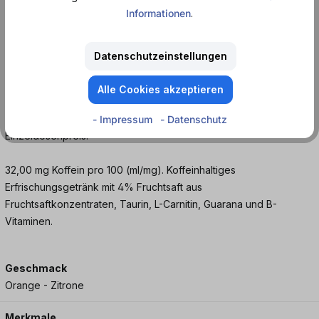
Informationen
.
Eisgekühlt erfrischt dich der Drink am besten und bringt dich
schnell wieder auf Hochtouren.
Datenschutzeinstellungen
Bestelle den gelben Monster The Doctor VR46 online als
Alle Cookies akzeptieren
Einzeldose oder als 12er Tray. Wenn du dir einen Vorrat von 12
Dosen bestellst, erhältst du bis zu 20 % Rabatt, bezogen auf den
- Impressum
- Datenschutz
Einzeldosenpreis.
32,00 mg Koffein pro 100 (ml/mg). Koffeinhaltiges
Erfrischungsgetränk mit 4% Fruchtsaft aus
Fruchtsaftkonzentraten, Taurin, L-Carnitin, Guarana und B-
Vitaminen.
Geschmack
Orange - Zitrone
Merkmale