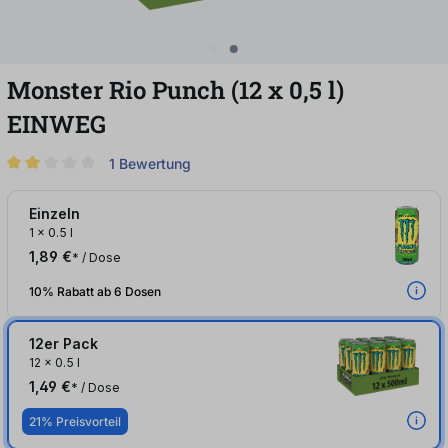
Monster Rio Punch (12
x
0,5
l
)
EINWEG
1 Bewertung
Durchschnittliche Bewertung von 2 von 5 Sternen
Einzeln
1
x
0.5 l
1,89 €
* / Dose
10% Rabatt ab 6 Dosen
12er Pack
12
x
0.5 l
1,49 €
* / Dose
21% Preisvorteil