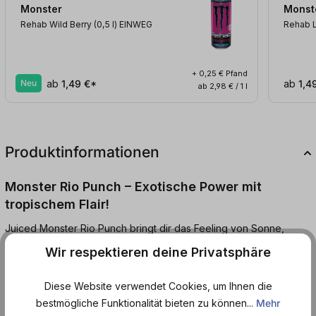
Monster
Monst
Rehab Wild Berry (0,5
l
)
EINWEG
Rehab 
+ 0,25 € Pfand
Neu
ab
1,49 €*
ab
1,4
ab 2,98 € / 1 l
Produktinformationen
Monster Rio Punch – Exotische Power mit
tropischem Flair!
Juiced Monster Rio Punch bringt dir das Feeling von Sonne,
Strand und unendlicher Energie direkt in die Dose! Diese
Wir respektieren deine Privatsphäre
einzigartige Mischung kombiniert exotische Fruchtaromen mit
einem Hauch von Gewürzen und ist vollgepackt mit der
Diese Website verwendet Cookies, um Ihnen die
legendären Monster Energy-Mischung.
bestmögliche Funktionalität bieten zu können...
Mehr