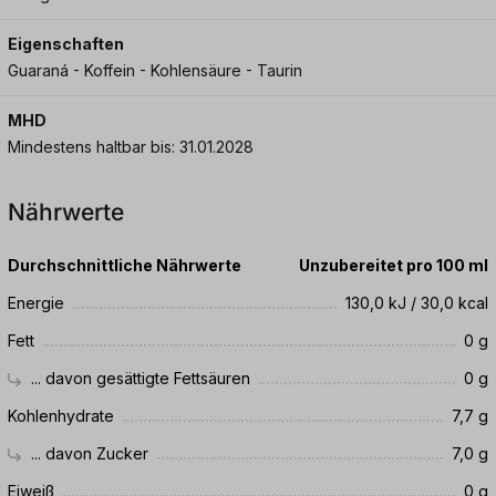
Eigenschaften
Guaraná - Koffein - Kohlensäure - Taurin
MHD
Mindestens haltbar bis: 31.01.2028
Nährwerte
Durchschnittliche Nährwerte
Unzubereitet pro 100 ml
Energie
130,0 kJ / 30,0 kcal
Fett
0 g
... davon gesättigte Fettsäuren
0 g
Kohlenhydrate
7,7 g
... davon Zucker
7,0 g
Eiweiß
0 g