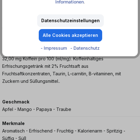
Informationen
.
Ob am Strand der Copacabana oder auf dem Gipfel des
Sugarloaf Mountain – mit Monster Rio Punch bist du bereit für
Datenschutzeinstellungen
lange Nächte und unvergessliche Momente. Genieße den
tropischen Geschmack und unleash the beast!
Alle Cookies akzeptieren
Jetzt bei Dosenmatrosen.de entdecken!
- Impressum
- Datenschutz
32,00 mg Koffein pro 100 (ml/mg). Koffeinhaltiges
Erfrischungsgetränk mit 2% Fruchtsaft aus
Fruchtsaftkonzentraten, Taurin, L-carnitin, B-vitaminen, mit
Zuckern und Süßungsmittel..
Geschmack
Apfel - Mango - Papaya - Traube
Merkmale
Aromatisch - Erfrischend - Fruchtig - Kalorienarm - Spritzig -
Süffig - Süß