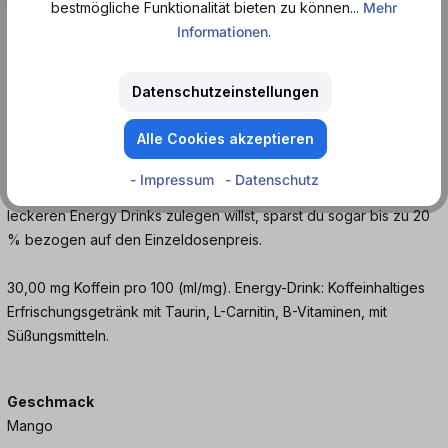
bestmögliche Funktionalität bieten zu können...
Mehr
Informationen
.
Dieser Booster kommt ganz ohne Zucker aus und enthält nur
wenige Kalorien, sodass der Drink aus der Dose sich ideal für
Datenschutzeinstellungen
den Sport eignet und dir und deinem Körper die Kraft schenkt,
die du brauchst.
Alle Cookies akzeptieren
Du kannst deinen blauen Monster Ultra Fiesta als Einzeldose oder
- Impressum
- Datenschutz
als 12er Tray bestellen. Wenn du dir gleich einen Vorrat des
leckeren Energy Drinks zulegen willst, sparst du sogar bis zu 20
% bezogen auf den Einzeldosenpreis.
30,00 mg Koffein pro 100 (ml/mg). Energy-Drink: Koffeinhaltiges
Erfrischungsgetränk mit Taurin, L-Carnitin, B-Vitaminen, mit
Süßungsmitteln.
Geschmack
Mango