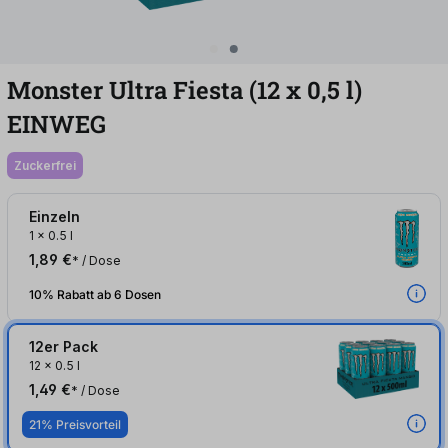
Monster Ultra Fiesta (12
x
0,5
l
)
EINWEG
zuckerfrei
Einzeln
1
x
0.5 l
1,89 €
* / Dose
10% Rabatt ab 6 Dosen
12er Pack
12
x
0.5 l
1,49 €
* / Dose
21% Preisvorteil