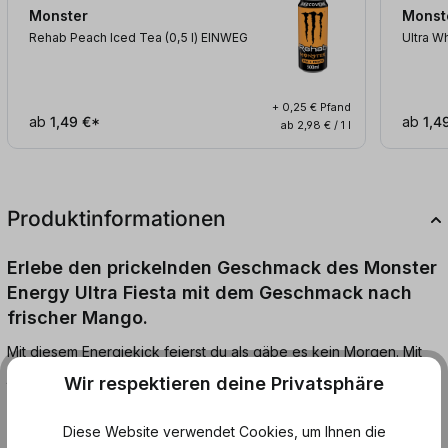
Monster
Monst
Rehab Peach Iced Tea (0,5
l
)
EINWEG
Ultra W
+ 0,25 € Pfand
ab
1,49 €*
ab
1,4
ab 2,98 € / 1 l
Produktinformationen
Erlebe den prickelnden Geschmack des Monster
Energy Ultra Fiesta mit dem Geschmack nach
frischer Mango.
Mit diesem Energiekick feierst du als gäbe es kein Morgen. Mit
jedem Schluck des ultra erfrischenden Monster erlebst du die
Wir respektieren deine Privatsphäre
komplette Ladung Power, die du brauchst, um die schönsten
Momente im Leben nicht zu verpassen und energiegeladen
Diese Website verwendet Cookies, um Ihnen die
jeden Tag auf's Neue auszukosten.