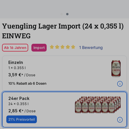
Yuengling Lager Import (24
x
0,355
l
)
EINWEG
1 Bewertung
Ab 16 Jahren
Import
Durchschnittliche Bewertung von 5 von 5
Einzeln
1
x
0.355 l
3,59 €
* / Dose
10% Rabatt ab 6 Dosen
24er Pack
24
x
0.355 l
2,85 €
* / Dose
21% Preisvorteil