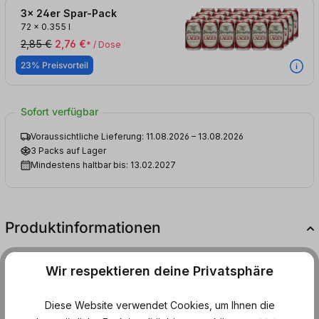
3x 24er Spar-Pack
72
x
0.355 l
2,85 €
2,76 €
* / Dose
23% Preisvorteil
Sofort verfügbar
Voraussichtliche Lieferung: 11.08.2026 – 13.08.2026
3 Packs auf Lager
Mindestens haltbar bis: 13.02.2027
Produktinformationen
Yuengling Traditional Lager – Amerikas
Wir respektieren deine Privatsphäre
Bierlegende mit Geschichte
Das Yuengling Lager stammt aus der ältesten, noch aktiven
Diese Website verwendet Cookies, um Ihnen die