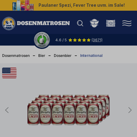
Paulaner Spezi, Fever Tree uvm. im Sale!
halt springen
4.6 / 5
(3671)
Dosenmatrosen
Bier
Dosenbier
International