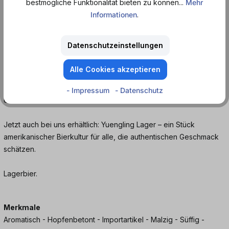
Brauerei der USA – seit 1829 steht die Familienbrauerei in
bestmögliche Funktionalität bieten zu können...
Mehr
Pottsville, Pennsylvania, für traditionelle Braukunst und
Informationen
.
unverwechselbaren Geschmack.
Datenschutzeinstellungen
Mit seiner kräftigen rotbraunen Farbe, der ausgewogenen
Malznote und einem Hauch karamelliger Süße überzeugt dieses
Alle Cookies akzeptieren
Lager durch Charakter und Tiefe. Der vollmundige Körper trifft
auf eine angenehme Hopfenbittere – ein echter Klassiker unter
- Impressum
- Datenschutz
den amerikanischen Bieren.
Jetzt auch bei uns erhältlich: Yuengling Lager – ein Stück
amerikanischer Bierkultur für alle, die authentischen Geschmack
schätzen.
Lagerbier.
Merkmale
Aromatisch - Hopfenbetont - Importartikel - Malzig - Süffig -