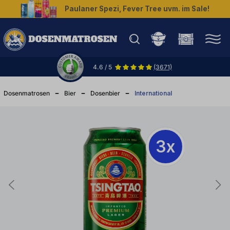
Paulaner Spezi, Fever Tree uvm. im Sale!
halt springen
4.6 / 5
(3671)
Dosenmatrosen
Bier
Dosenbier
International
3x
3x