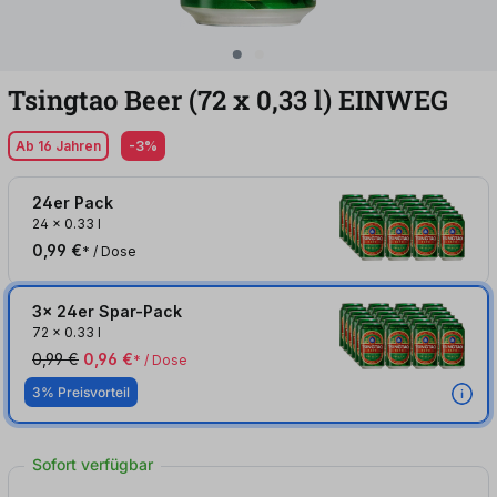
Tsingtao Beer (72
x
0,33
l
)
EINWEG
Ab 16 Jahren
-3%
24er Pack
24
x
0.33 l
0,99 €
* / Dose
3x 24er Spar-Pack
72
x
0.33 l
0,99 €
0,96 €
* / Dose
3% Preisvorteil
Sofort verfügbar