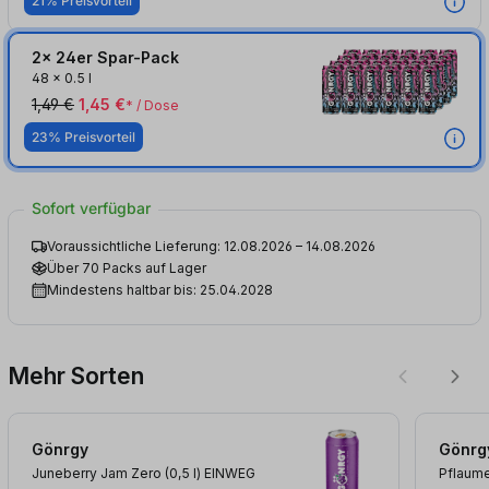
21% Preisvorteil
2x 24er Spar-Pack
48
x
0.5 l
1,49 €
1,45 €
* / Dose
23% Preisvorteil
Sofort verfügbar
Voraussichtliche Lieferung: 12.08.2026 – 14.08.2026
Über 70 Packs auf Lager
Mindestens haltbar bis: 25.04.2028
Mehr Sorten
Gönrgy
Gönrg
Juneberry Jam Zero (0,5
l
)
EINWEG
Pflaume