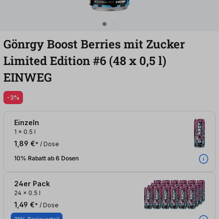
Gönrgy Boost Berries mit Zucker
Limited Edition #6 (48
x
0,5
l
)
EINWEG
-3%
Einzeln
1
x
0.5 l
1,89 €
* / Dose
10% Rabatt ab 6 Dosen
24er Pack
24
x
0.5 l
1,49 €
* / Dose