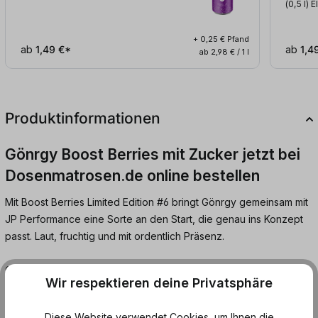
(0,5
l
)
E
+ 0,25 € Pfand
ab
1,49 €*
ab
1,4
ab 2,98 € / 1 l
Produktinformationen
Gönrgy Boost Berries mit Zucker jetzt bei
Dosenmatrosen.de online bestellen
Mit Boost Berries Limited Edition #6 bringt Gönrgy gemeinsam mit
JP Performance eine Sorte an den Start, die genau ins Konzept
passt. Laut, fruchtig und mit ordentlich Präsenz.
Geschmacklich treffen saftige Beeren auf eine spürbare
Wir respektieren deine Privatsphäre
Ananasnote. Die Beeren liefern die süße, während die Ananas
eine frische, leicht tropische Spitze setzt. Zusammen ergibt das
Diese Website verwendet Cookies, um Ihnen die