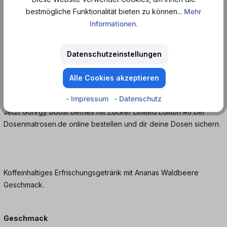
einen Energy Drink, der intensiv wirkt, aber nicht künstlich
bestmögliche Funktionalität bieten zu können...
Mehr
überdreht.
Informationen
.
Die Version mit Zucker bringt die Fruchtigkeit voll zur Geltung und
sorgt für ein sattes, süßes Gesamtbild. Das ist keine dezente
Datenschutzeinstellungen
Sorte, sondern eine, die bewusst auffällt. Da es sich um eine
Limited Edition in Zusammenarbeit mit JP Performance handelt, ist
Alle Cookies akzeptieren
Boost Berries #6 nur für kurze Zeit erhältlich.
- Impressum
- Datenschutz
Jetzt Gönrgy Boost Berries mit Zucker Limited Edition #6 bei
Dosenmatrosen.de online bestellen und dir deine Dosen sichern.
Koffeinhaltiges Erfrischungsgetränk mit Ananas Waldbeere
Geschmack.
Geschmack