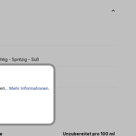
htig - Spritzig - Süß
en...
Mehr Informationen
.
 05.12.2027
te
Unzubereitet pro 100 ml