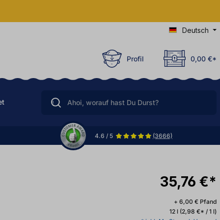
Deutsch
Profil
0,00 €*
et
4.6 / 5
(3666)
35,76 €*
+ 6,00 € Pfand
12 l
(2,98 €* / 1 l)