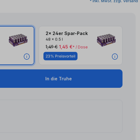
* inkl. MwSt. zzgl. Versand
2x 24er Spar-Pack
48
x
0.5 l
1,49 €
1,45 €
* / Dose
23% Preisvorteil
In die Truhe