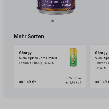
Mehr Sorten
Gönrgy
Gönrgy
Miami Splash Zero Limited
Miami Spl
Edition #7 (0,5
l
)
EINWEG
Limited E
EINWEG
+ 0,25 € Pfand
ab
1,49 €*
ab
1,49 
ab 2,98 € / 1 l