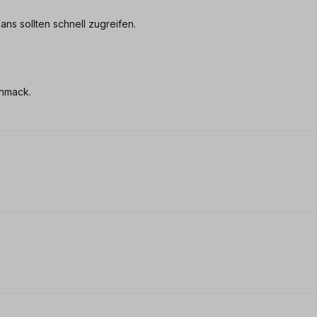
ans sollten schnell zugreifen.
chmack.
 0 von 5 Sternen