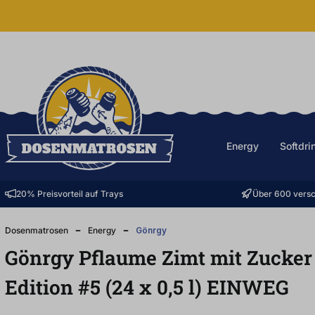
halt springen
Energy
Softdri
20% Preisvorteil auf Trays
Über 600 versc
Dosenmatrosen
Energy
Gönrgy
Gönrgy Pflaume Zimt mit Zucker
Edition #5 (24
x
0,5
l
)
EINWEG