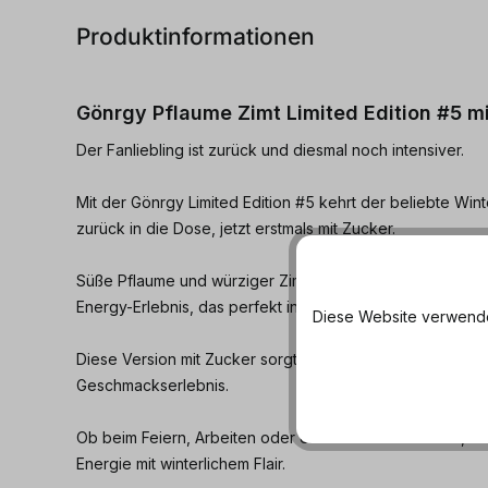
Produktinformationen
Gönrgy Pflaume Zimt Limited Edition #5 mi
Der Fanliebling ist zurück und diesmal noch intensiver.
Mit der Gönrgy Limited Edition #5 kehrt der beliebte W
zurück in die Dose, jetzt erstmals mit Zucker.
Süße Pflaume und würziger Zimt verschmelzen zu einem v
Energy-Erlebnis, das perfekt in die kalte Jahreszeit passt
Diese Website verwendet
Diese Version mit Zucker sorgt für den typischen Gönrgy
Geschmackserlebnis.
Ob beim Feiern, Arbeiten oder einfach zum Genießen, Gön
Energie mit winterlichem Flair.