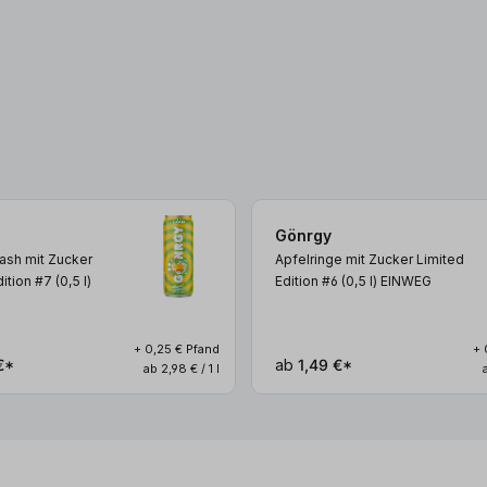
Gönrgy
ash mit Zucker
Apfelringe mit Zucker Limited
dition #7 (0,5
l
)
Edition #6 (0,5
l
)
EINWEG
+ 0,25 € Pfand
+ 
€*
ab
1,49 €*
ab 2,98 € / 1 l