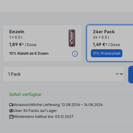
Einzeln
24er Pack
1
x
0.5 l
24
x
0.5 l
1,89 €
1,49 €
* / Dose
* / Dose
10% Rabatt ab 6 Dosen
21% Preisvorteil
Sofort verfügbar
Voraussichtliche Lieferung: 12.08.2026 – 14.08.2026
Über 30 Packs auf Lager
Mindestens haltbar bis: 05.12.2027