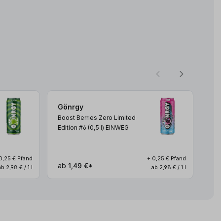
Gönrgy
Gö
Boost Berries Zero Limited
Boo
Edition #6 (0,5
l
)
EINWEG
Lim
EI
0,25 € Pfand
+ 0,25 € Pfand
ab
1,49 €*
ab
ab 2,98 € / 1 l
ab 2,98 € / 1 l