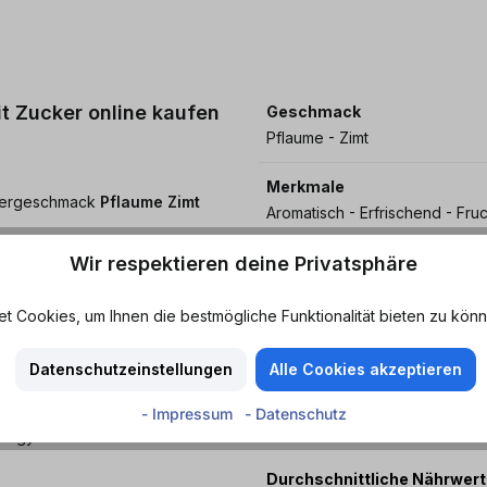
t Zucker online kaufen
Geschmack
Pflaume - Zimt
Merkmale
intergeschmack
Pflaume Zimt
Aromatisch - Erfrischend - Fruc
Wir respektieren deine Privatsphäre
Eigenschaften
ollmundigen, festlichen
Koffein - Taurin
.
 Cookies, um Ihnen die bestmögliche Funktionalität bieten zu könn
MHD
-Kick und ein noch runderes
Mindestens haltbar bis:
Datenschutzeinstellungen
Alle Cookies akzeptieren
- Impressum
- Datenschutz
Nährwerte
rgy Pflaume Zimt liefert
Durchschnittliche Nährwer