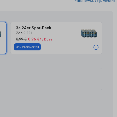
* inkl. MwSt. zzgl. Versand
3x 24er Spar-Pack
72
x
0.33 l
0,99 €
0,96 €
* / Dose
3% Preisvorteil