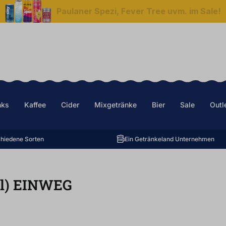
Paulaner Spezi, Fever Tree uvm. im Sale!
nks
Kaffee
Cider
Mixgetränke
Bier
Sale
Outl
hiedene Sorten
Ein Getränkeland Unternehmen
l
)
EINWEG