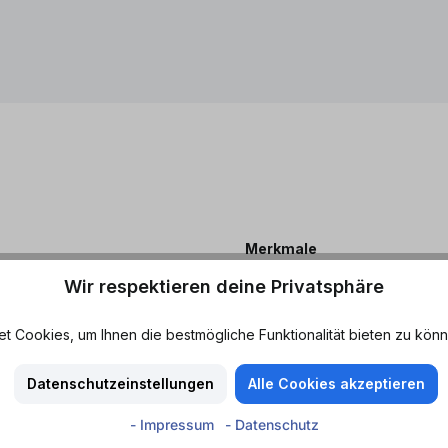
Merkmale
Arm an gesättigten Fettsäuren -
Wir respektieren deine Privatsphäre
Kalorienarm - Ohne Farbstoffe
Ohne künstliche Aromen - Salz
 Cookies, um Ihnen die bestmögliche Funktionalität bieten zu könn
Nährwerte
Datenschutzeinstellungen
Alle Cookies akzeptieren
- Impressum
- Datenschutz
Durchschnittliche Nährwer