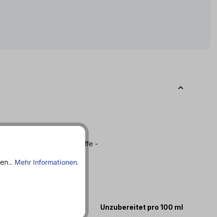
 Fettarm - Importartikel -
 - Ohne Konservierungsstoffe -
arm - Zuckerfrei
en...
Mehr Informationen
.
te
Unzubereitet pro 100 ml