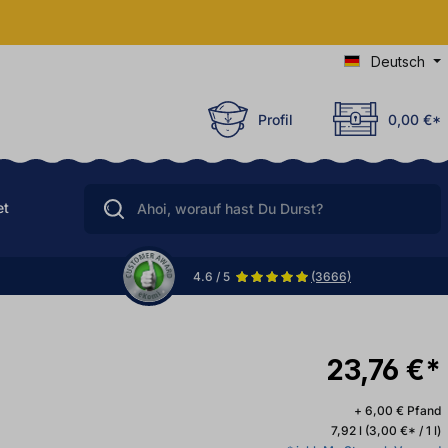
Deutsch
Profil
0,00 €*
et
4.6 / 5
(3666)
23,76 €*
+ 6,00 € Pfand
7,92 l
(3,00 €* / 1 l)