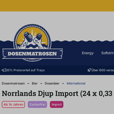
halt springen
Energy
Softdri
20% Preisvorteil auf Trays
Über 600 versc
Dosenmatrosen
Bier
Dosenbier
International
Norrlands Djup Import (24
x
0,33
Ab 16 Jahren
zuckerfrei
Import