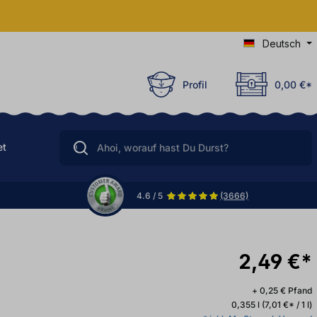
Deutsch
Profil
0,00 €*
et
4.6 / 5
(3666)
2,49 €*
+ 0,25 € Pfand
0,355 l
(7,01 €* / 1 l)