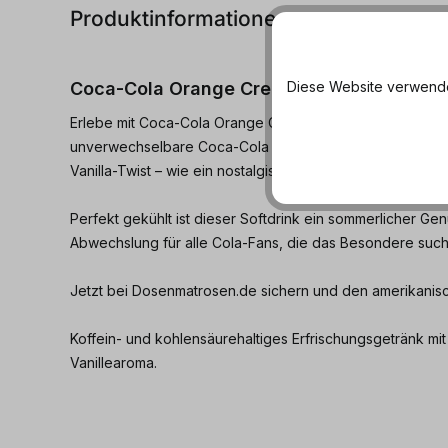
Produktinformationen
Coca-Cola Orange Cream Import – Der Ret
Diese Website verwendet
Erlebe mit Coca-Cola Orange Cream ein echtes Geschma
unverwechselbare Coca-Cola trifft hier auf eine sanft-
Vanilla-Twist – wie ein nostalgisches Orangen-Sahne-Eis, 
Perfekt gekühlt ist dieser Softdrink ein sommerlicher Ge
Abwechslung für alle Cola-Fans, die das Besondere such
Jetzt bei Dosenmatrosen.de sichern und den amerikanisc
Koffein- und kohlensäurehaltiges Erfrischungsgetränk 
Vanillearoma.