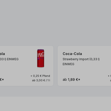
ola
Coca-Cola
,33
l
)
EINWEG
Strawberry Import (0,33
l
)
EINWEG
+ 0,25 € Pfand
+ 
€*
ab
1,89 €*
ab 3,00 € / 1 l