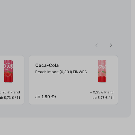
Coca-Cola
Co
Peach Import (0,33
l
)
EINWEG
Zer
0,25 € Pfand
+ 0,25 € Pfand
ab
1,89 €*
ab
ab 5,73 € / 1 l
ab 5,73 € / 1 l