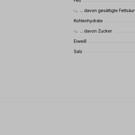
Fett
... davon gesättigte Fettsäu
Kohlenhydrate
... davon Zucker
Eiweiß
Salz
 0 von 5 Sternen