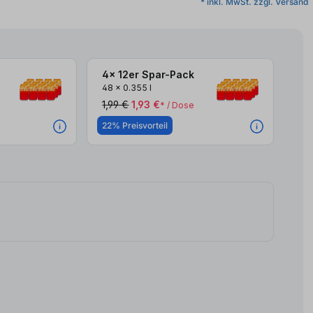
* inkl. MwSt. zzgl. Versand
4x 12er Spar-Pack
48
x
0.355 l
1,99 €
1,93 €
* / Dose
22% Preisvorteil