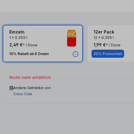
Einzeln
12er Pack
1
x
0.355 l
12
x
0.355 l
2,49 €
1,99 €
* / Dose
* / Dose
10% Rabatt ab 6 Dosen
20% Preisvorteil
Nicht mehr erhältlich
Andere Getränke von
Coca-Cola