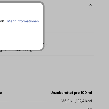
en...
Mehr Informationen
.
 Cremig - Fettarm - Fruchtig -
ig - Süß - Vollmundig
te
Unzubereitet pro 100 ml
165,0 kJ / 39,4 kcal