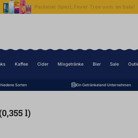
Paulaner Spezi, Fever Tree uvm. im Sale!
nks
Kaffee
Cider
Mixgetränke
Bier
Sale
Outl
hiedene Sorten
Ein Getränkeland Unternehmen
(0,355
l
)