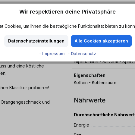
Wir respektieren deine Privatsphäre
ro-Genuss in der Dose!
 Cookies, um Ihnen die bestmögliche Funktionalität bieten zu könn
Geschmack
Cola - Orange - Vanille
ckserlebnis aus den USA! Die
Datenschutzeinstellungen
Alle Cookies akzeptieren
süße Orangennote mit cremigem
Merkmale
nur erfrischend spritzig.
- Impressum
- Datenschutz
Arm an gesättigten Fettsäuren -
Importartikel - Salzarm - Spritz
nuss und eine köstliche
en.
Eigenschaften
Koffein - Kohlensäure
hen Klassiker probieren!
Nährwerte
mit Orangengeschmack und
Durchschnittliche Nährwer
Energie